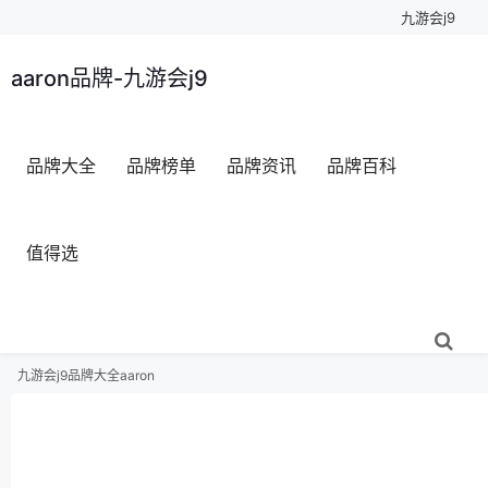
九游会j9
aaron品牌-九游会j9
品牌大全
品牌榜单
品牌资讯
品牌百科
值得选
九游会j9
品牌大全
aaron