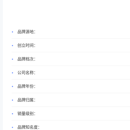
品牌源地：
创立时间：
品牌档次：
公司名称：
品牌年份：
品牌归属：
销量级别：
品牌知名度：