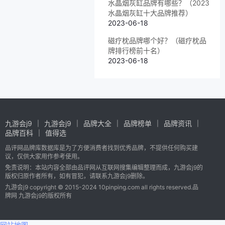
水晶烟灰缸品牌有哪些？（2023
水晶烟灰缸十大品牌推荐）
2023-06-18
磁疗枕品牌哪个好？（磁疗枕品
牌排行榜前十名）
2023-06-18
九游会j9
九游会j9
品牌大全
品牌榜单
品牌资讯
品牌百科
值得选
品评网品牌库数据库是为了方便消费者找到优秀品牌，不提供任何购买建
议，仅供大家用作参考使用。
免责说明：本站内容全部由品评网从互联网搜集编辑整理而成，九游会j9的
版权归原作者所有，如有冒犯，请联系九游会j9删除。
九游会j9 copyright © 2015-2024 10pinping.com all rights reserved.品
牌网 九游会j9的版权所有
网站地图