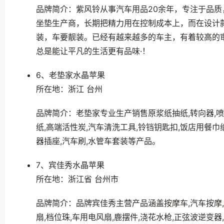
品牌简介：紫风铃从事汽车用品20余年，专注于品质
坐垫生产商，长期把精力用在控制成本上，而在设计
装，车要靓装。已经有越来越多的车主，有着较高的审
总是能让平凡的生活更有品味·！
6、老垫家水晶苹果
所在地：浙江 台州
品牌简介：老垫家专业生产销售原浆纸抽纸,转向器,喷水
纸,高端活性炭,汽车清洗工具,铃铛钥匙扣,饭店用餐巾纸
器插座,汽车刷,水管车套装等产品。
7、宾佳秀水晶苹果
所在地：浙江省 台州市
品牌简介：品牌宾佳秀主营产品涵盖按摩车,汽车按摩,车
扇,档位珠,车用电风扇,鹿摆件,浇花水枪,正弦波逆变器,