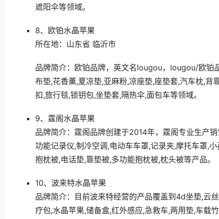
遮阳伞等领域。
8、欧铂水晶苹果
所在地：山东省 临沂市
品牌简介：欧铂品牌，英文名lougou，lougou/欧铂
布垫,花香薰,夏凉垫,亚麻粉,凉座垫,座垫套,汽车枕,背
扣,旅行毯,锁钥包,坐垫套,隔热伞,面包车等领域。
9、霆阁水晶苹果
品牌简介：霆阁品牌创建于2014年，霆阁专业生产销售
功能记录仪,制冷空调,电动车车罩,记录夹,摩托车罩,小
抱枕被,电话垫,靠垫被,多功能抱枕被,枕头被等产品。
10、波来特水晶苹果
品牌简介：目前波来特经营的产品覆盖到4d坐垫,云丝枕,
疗包,水晶苹果,储备盒,红外感应,急救车,两用垫,车载