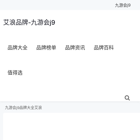
九游会j9
艾浪品牌-九游会j9
品牌大全
品牌榜单
品牌资讯
品牌百科
值得选
九游会j9
品牌大全
艾浪