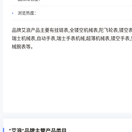
浏览热度：
品牌艾浪产品主要有挂链表,全镂空机械表,陀飞轮表,镂空表,
瑞士机械表,自动手表,瑞士手表机械,超薄机械表,镂空手表,
械腕表等。
“艾浪”品牌主营产品类目