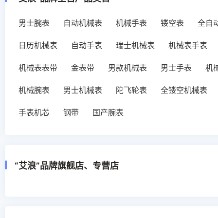
男士腕表
自动机械表
机械手表
镂空表
全自
日历机械表
自动手表
瑞士机械表
机械表手表
机械表表带
金表带
男款机械表
男士手表
机
机械腕表
男士机械表
陀飞轮表
全镂空机械表
手表机芯
钢带
国产腕表
“艾浪”品牌旗舰店、专营店