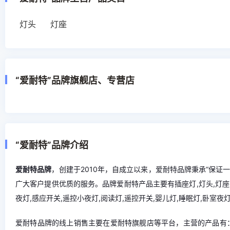
灯头
灯座
“爱耐特”品牌旗舰店、专营店
“爱耐特”品牌介绍
爱耐特品牌
，创建于2010年，自成立以来，爱耐特品牌秉承“保证
广大客户提供优质的服务。品牌爱耐特产品主要有插座灯,灯头,灯座,人
夜灯,感应开关,遥控小夜灯,阅读灯,遥控开关,婴儿灯,睡眠灯,卧室夜
爱耐特品牌的线上销售主要在爱耐特旗舰店等平台，主营的产品有