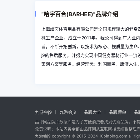
“哈宇百合(BARHEE)”品牌介绍
上海靖奕体育用品有限公司是全国规模较大的健身
械生产企业，成立于2011年。我公司得到广大业
旨，不断开拓创新，以技术为核心、视质量为生命
j9的售后服务，并努力实现中国健身器材行业一
策划方案等服务。经营理念：利国丽民，康健人生
九游会j9
九游会j9
品牌大全
品牌榜单
品
品评网品牌库数据库是为了方便消费者找到优秀品牌，不
免责说明：本站内容全部由品评网从互联网搜集编辑整理而
九游会j9 copyright © 2015-2024 10pinping.com al