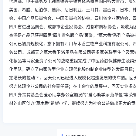
代理商、电子商务及电视直销等等销售体系覆盖国内各大省市，部
美国、希腊、尼泊尔、迪拜、尼日利亚、土耳其、墨西哥、日本、
会、中国产品质量协会、中国质量检验协会、四川省企业家协会、
四川省进出品商会、成都市企业家协会、成都市商标协会，吸收为团
身浴足产品已获得四届“四川省名牌产品”荣誉，“草木香”系列产品
公司已初具规模化，旗下拥有四川草木香生物产业科技有限公司、
务公司、成都天之草木香卫浴用品有限公司等多家关联型生产及营销
化妆品等两家全资子公司的战略重组完成了中医药浴保健养生及纯天
化团队，确立了由家族型企业向现代化股份制企业转型的发展目标
定增长的拉动下，回天公司已经进入规模化超速发展的快车道。回天
努力体现企业公民的社会责任感；在十余年的发展中，回天实业多次
四川身扶贫基金会爱心助学办公室颁发的“爱心助学示范单位“等荣
材的山区创办“草木香”希望小学，继续努力为社会公益做出更大的贡