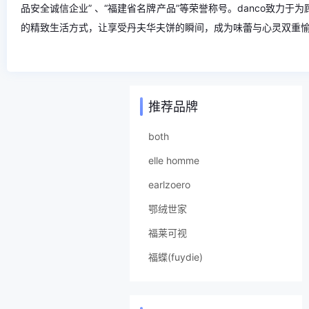
品安全诚信企业” 、“福建省名牌产品”等荣誉称号。danco致力
的精致生活方式，让享受丹夫华夫饼的瞬间，成为味蕾与心灵双重
推荐品牌
both
elle homme
earlzoero
鄂绒世家
福莱可视
福蝶(fuydie)