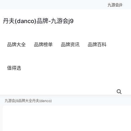
九游会j9
丹夫(danco)品牌-九游会j9
品牌大全
品牌榜单
品牌资讯
品牌百科
值得选
九游会j9
品牌大全
丹夫(danco)