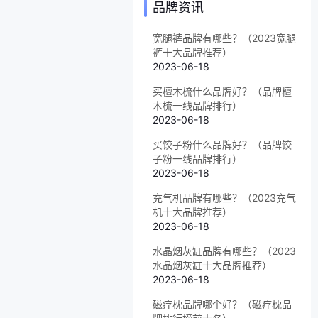
品牌资讯
宽腿裤品牌有哪些？（2023宽腿
裤十大品牌推荐）
2023-06-18
买檀木梳什么品牌好？（品牌檀
木梳一线品牌排行）
2023-06-18
买饺子粉什么品牌好？（品牌饺
子粉一线品牌排行）
2023-06-18
充气机品牌有哪些？（2023充气
机十大品牌推荐）
2023-06-18
水晶烟灰缸品牌有哪些？（2023
水晶烟灰缸十大品牌推荐）
2023-06-18
磁疗枕品牌哪个好？（磁疗枕品