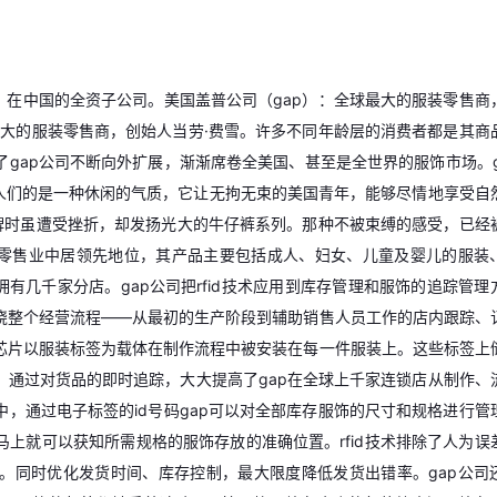
）在中国的全资子公司。美国盖普公司（gap）：全球最大的服装零售商
最大的服装零售商，创始人当劳·费雪。许多不同年龄层的消费者都是其商
gap公司不断向外扩展，渐渐席卷全美国、甚至是全世界的服饰市场。g
给人们的是一种休闲的气质，它让无拘无束的美国青年，能够尽情地享受自
品牌时虽遭受挫折，却发扬光大的牛仔裤系列。那种不被束缚的感受，已经
零售业中居领先地位，其产品主要包括成人、妇女、儿童及婴儿的服装
有几千家分店。gap公司把rfid技术应用到库存管理和服饰的追踪管理
绕整个经营流程——从最初的生产阶段到辅助销售人员工作的店内跟踪、
芯片以服装标签为载体在制作流程中被安装在每一件服装上。这些标签上
。通过对货品的即时追踪，大大提高了gap在全球上千家连锁店从制作、
，通过电子标签的id号码gap可以对全部库存服饰的尺寸和规格进行管
上就可以获知所需规格的服饰存放的准确位置。rfid技术排除了人为误
。同时优化发货时间、库存控制，最大限度降低发货出错率。gap公司