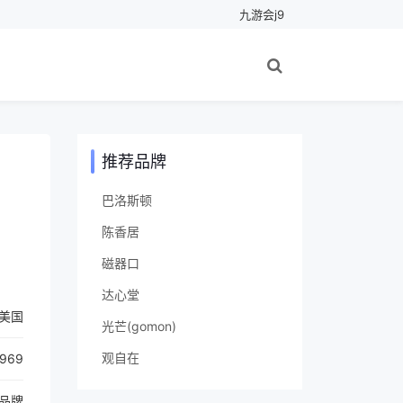
九游会j9
推荐品牌
巴洛斯顿
陈香居
磁器口
达心堂
美国
光芒(gomon)
观自在
1969
品牌