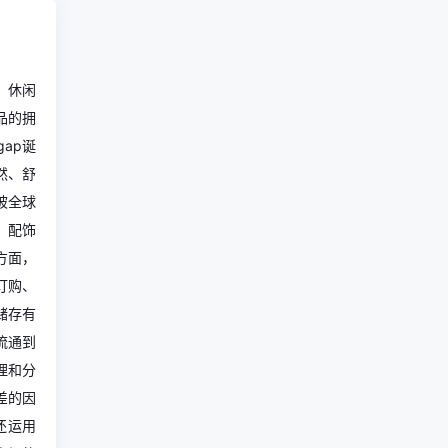
，休闲
品的拥
ap诞
然、舒
被全球
、配饰
方面，
订购、
储存有
流通到
理和分
差的因
还运用