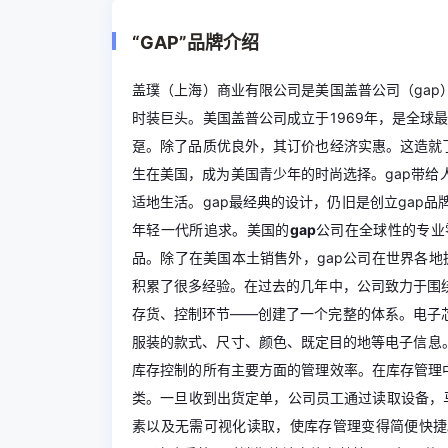
“GAP”品牌介绍
盖璞（上海）商业有限公司是美国盖普公司（gap
时装巨头。美国盖普公司成立于1969年，是全球
趸。除了品质优良外，其订价也经济实惠。这造就了
生在美国，成为美国青少年的时尚选择。gap带
适地生活。gap最经典的设计，仍旧是创立gap
年轻一代所追求。美国的
gap
公司在全球性的专业
品。除了在美国本土销售外，gap公司在世界各地拥
积累了很多经验。在过去的几年中，公司致力于围
存货、控制环节——创建了一个完整的体系。电子
服装的款式、尺寸、颜色、既定目的地等电子信息
库存控制的所有主要方面的管理效率。在库存管理中
类。一旦收到出货定单，公司员工通过读取设备，马
素以及无需可视化读取，使库存管理变得简便快捷