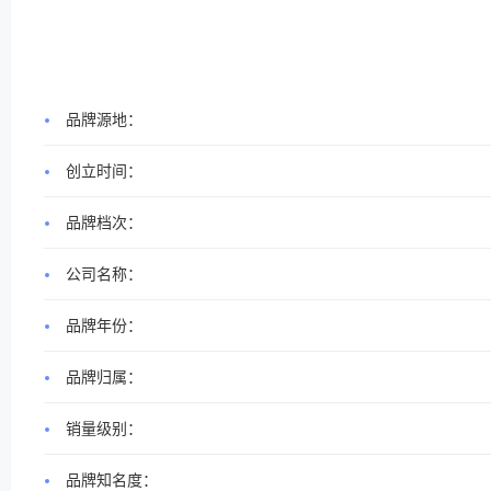
品牌源地：
创立时间：
品牌档次：
公司名称：
品牌年份：
品牌归属：
销量级别：
品牌知名度：