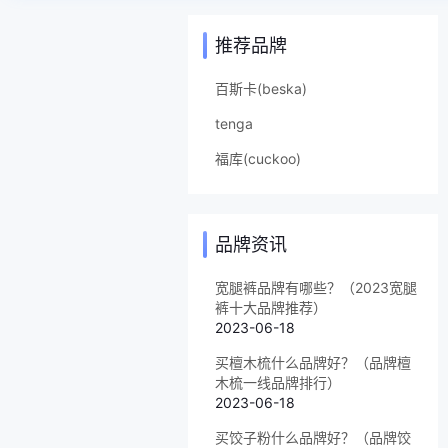
推荐品牌
百斯卡(beska)
tenga
福库(cuckoo)
品牌资讯
宽腿裤品牌有哪些？（2023宽腿
裤十大品牌推荐）
2023-06-18
买檀木梳什么品牌好？（品牌檀
木梳一线品牌排行）
2023-06-18
买饺子粉什么品牌好？（品牌饺