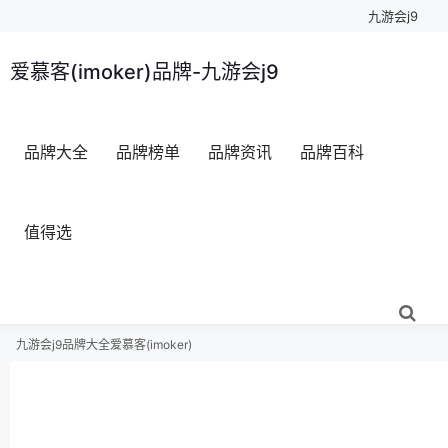
九游会j9
爱慕客(imoker)品牌-九游会j9
品牌大全
品牌榜单
品牌资讯
品牌百科
值得选
九游会j9
品牌大全
爱慕客(imoker)