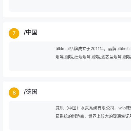
/
中国
7
tiltilmitil品牌成立于2011年，品牌ti
烟嘴,烟嘴,细烟烟嘴,滤嘴,滤芯型烟嘴,烟
/
德国
8
威乐（中国）水泵系统有限公司，wilo
泵系统的制造商，世界上较大的暖通空调
一。