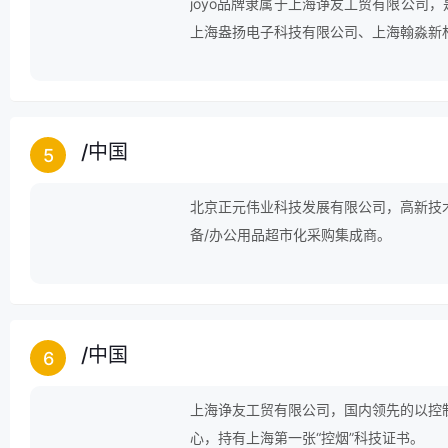
joyo品牌隶属于上海诤友工贸有限公司
上海盎扬电子科技有限公司、上海翰淼新
品的研发、生产和销售。浄友公司现已形成“诤友
作，其中“诤友”、“joyo” 已行销1
消费者中知名度、美誉度均名列前茅！
/
中国
5
北京正元伟业科技发展有限公司，高新技
备/办公用品超市化采购集成商。
/
中国
6
上海诤友工贸有限公司，国内领先的以控
心，持有上海第一张“控烟”科技证书。