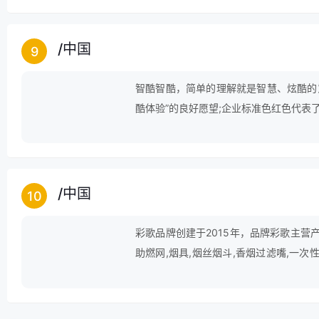
/
中国
9
智酷智酷，简单的理解就是智慧、炫酷的
酷体验”的良好愿望;企业标准色红色代表
猴子，则是公司的吉祥物，猴子是智慧的
/
中国
10
彩歌品牌创建于2015年，品牌彩歌主营产
助燃网,烟具,烟丝烟斗,香烟过滤嘴,一次性
罐,烟袋锅等领域。