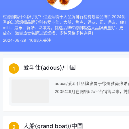
过滤烟嘴什么牌子好？过滤烟嘴十大品牌排行榜有哪些品牌？2024优
秀的过滤烟嘴品牌分别有爱斗仕、大船、焦点、诤友、正、净友、tiltil
mitil、威乐、智酷、彩歌等。挑选品牌过滤烟嘴选大品牌质量好，更
放心！海量热卖名牌过滤烟嘴，多种风格多种选择！
2024-08-29
1068人关注
爱斗仕(adous)
/
中国
1
adous/爱斗仕品牌隶属于徐州雅尚热
2005年9月在网络b2c平台销售以来，
秉承“因为专业值得信赖”的经营理念，
供应商建立了良好的合作关系，给众多消
力的ｂ 2 c 网络购物平台。
大船(grand boat)
/
中国
2