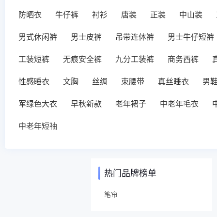
防晒衣
牛仔裤
衬衫
唐装
正装
中山装
男式休闲裤
男士皮裤
吊带连体裤
男士牛仔短裤
工装短裤
无痕安全裤
九分工装裤
商务西裤
性感睡衣
文胸
丝绸
束腰带
真丝睡衣
男
军绿色大衣
早秋新款
老年裙子
中老年毛衣
中老年短袖
热门品牌榜单
笔帘