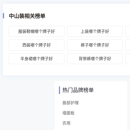
中山装相关榜单
服装鞋帽哪个牌子好
上装哪个牌子好
西装哪个牌子好
裤子哪个牌子好
半身裙哪个牌子好
背带裤哪个牌子好
热门品牌榜单
唇部护理
墙面板
农用