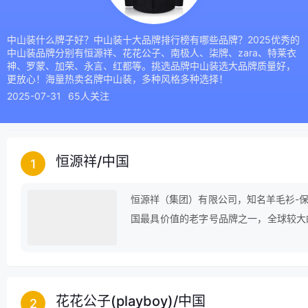
中山装什么牌子好？中山装十大品牌排行榜有哪些品牌？2025优秀的
中山装品牌分别有恒源祥、花花公子、南极人、柒牌、zara、特莱衣
神、罗蒙、加荣、永言、红都等。挑选品牌中山装选大品牌质量好，
更放心！海量热卖名牌中山装，多种风格多种选择！
2025-07-31
65人关注
恒源祥
/
中国
1
恒源祥（集团）有限公司，知名羊毛衫-保
国最具价值的老字号品牌之一，全球较大
源祥注册“小囡”商标，进入童装领域，于1
花花公子(playboy)
/
中国
2