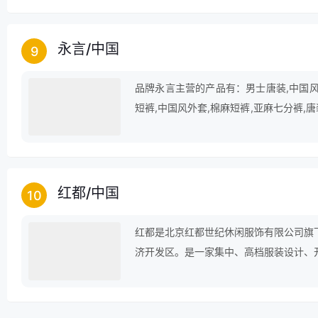
永言
/
中国
9
品牌永言主营的产品有：男士唐装,中国风男
短裤,中国风外套,棉麻短裤,亚麻七分裤,唐
裤,禅服等。
红都
/
中国
10
红都是北京红都世纪休闲服饰有限公司旗
济开发区。是一家集中、高档服装设计、
先进生产设备、工艺设计和管理技术，建
公益等方面保持卓越追求。夯实“以品质
佳、最好。