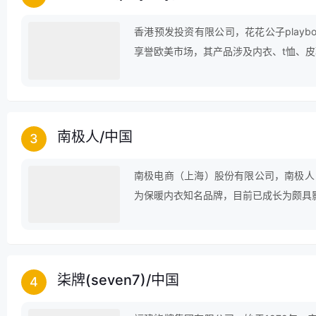
香港预发投资有限公司，花花公子playb
享誉欧美市场，其产品涉及内衣、t恤、
南极人
/
中国
3
南极电商（上海）股份有限公司，南极人
为保暖内衣知名品牌，目前已成长为颇具
男装、箱包、羽绒服、鞋袜、户外用品、
居家日用商品。
柒牌(seven7)
/
中国
4