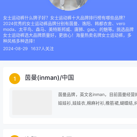
女士运动裤什么牌子好？女士运动裤十大品牌排行榜有哪些品牌？
2024优秀的女士运动裤品牌分别有茵曼、逸阳、韩都衣舍、vero
moda、太平鸟、森马、美特斯邦威、唐狮、gap、的魅等。挑选品牌
女士运动裤选大品牌质量好，更放心！海量热卖名牌女士运动裤，多
种风格多种选择！
2024-08-29
1637人关注
茵曼(inman)
/
中国
1
茵曼品牌，英文名inman，目前茵曼经营
娃娃衫,娃娃衣,棉麻衬衫,橡筋裙,蝴蝶结,
波点裙,娃娃衣服,边裙等行业。