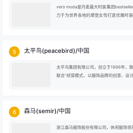
vero moda是丹麦最大时装集团bestse
力于为世界各地的摩登女性打造优雅时装
vero moda 的销售网点已遍布45个国家
太平鸟(peacebird)
/
中国
5
太平鸟集团有限公司，创立于1996年，
联合”经营模式，以服饰品牌的创意、设
投资的企业集团。太平鸟定位在20-3
标，旗下拥有多个品牌的多元化大型企业
森马(semir)
/
中国
6
浙江森马服饰股份有限公司，休闲服饰领