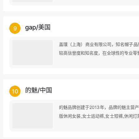
gap
/
美国
9
盖璞（上海）商业有限公司，知名帽子品
较高信誉度和知名度，在全球性的专业零
的魅
/
中国
10
的魅品牌创建于2013年，品牌的魅主营产
版休闲女装,女士运动裤,女士短裤,休闲灯
灯笼裤,短裤外穿,防蚊灯笼裤,宽松运动装