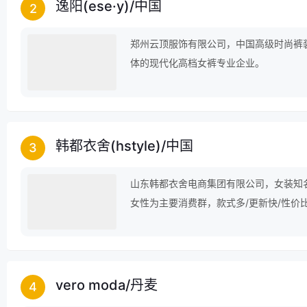
逸阳(ese·y)
/
中国
2
郑州云顶服饰有限公司，中国高级时尚裤
体的现代化高档女裤专业企业。
韩都衣舍(hstyle)
/
中国
3
山东韩都衣舍电商集团有限公司，女装知名
女性为主要消费群，款式多/更新快/性价
vero moda
/
丹麦
4