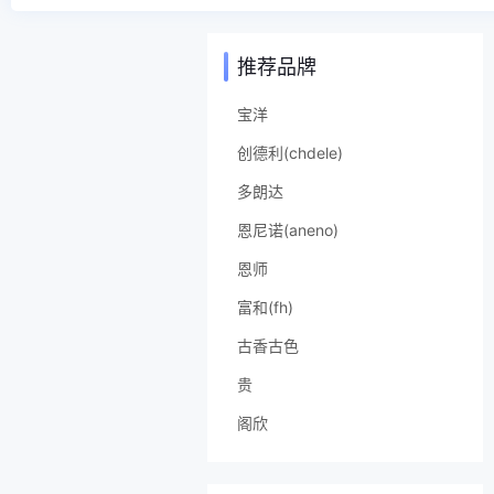
推荐品牌
宝洋
创德利(chdele)
多朗达
恩尼诺(aneno)
恩师
富和(fh)
古香古色
贵
阁欣