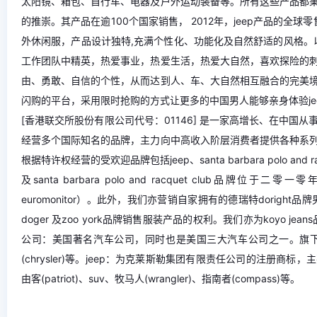
太阳镜、箱包、自行车、电器及户外运动装备等。所有这些产品都秉
的推崇。其产品在逾100个国家销售， 2012年，jeep产品的全球
外休闲服，产品设计独特,充满个性化、功能化及自然舒适的风格。
工作团队中精英，热爱事业，热爱生活，热爱大自然，喜欢探险的刺
由、勇敢、自信的个性，从而达到人、车、大自然相互融合的完美境
闪购的平台，采用限时抢购的方式让更多的中国男人能够亲身体验jee
[香港联交所股份有限公司代号：01146] 是一家高增长、在中
经营多个国际知名的品牌，主力向中高收入阶层消费者提供各种系
根据特许权经营的受欢迎品牌包括jeep、santa barbara polo and r
及santa barbara polo and racquet clu
euromonitor）。此外，我们亦营销自家拥有的德瑞特doright品牌男装服
doger 及zoo york品牌销售服装产品的权利。我们亦为koyo 
公司：美国著名汽车公司，同时也是美国三大汽车公司之一。旗
(chrysler)等。jeep：为克莱斯勒集团有限责任公司的注册商
由客(patriot)、suv、牧马人(wrangler)、指南者(compass)等。