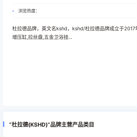
浏览热度：
杜拉德品牌，英文名kshd，kshd/杜拉德品牌成立于20
增压缸,拉丝盘,五金卫浴挂...
“杜拉德(KSHD)”品牌主营产品类目