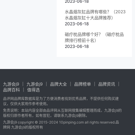
2023-06-18
水晶烟灰缸品牌有哪些？（2023
水晶烟灰缸十大品牌推荐）
2023-06-18
磁疗枕品牌哪个好？（磁疗枕品
牌排行榜前十名）
2023-06-18
九游会j9
九游会j9
品牌大全
品牌榜单
品牌资讯
品牌百科
值得选
品评网品牌库数据库是为了方便消费者找到优秀品牌，不提供任何购买建
议，仅供大家用作参考使用。
免责说明：本站内容全部由品评网从互联网搜集编辑整理而成，九游会j9的
版权归原作者所有，如有冒犯，请联系九游会j9删除。
九游会j9 copyright © 2015-2024 10pinping.com all rights reserved.品
牌网 九游会j9的版权所有