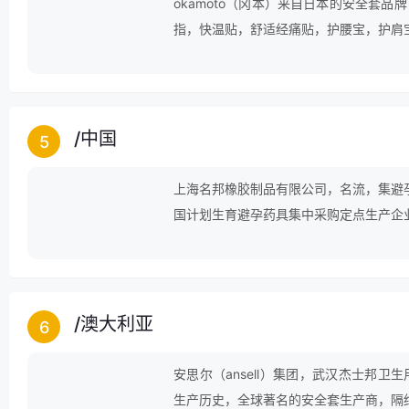
okamoto（冈本）来自日本的安全套品
指，快温贴，舒适经痛贴，护腰宝，护肩宝
/
中国
5
上海名邦橡胶制品有限公司，名流，集避
国计划生育避孕药具集中采购定点生产企
/
澳大利亚
6
安思尔（ansell）集团，武汉杰士邦卫
生产历史，全球著名的安全套生产商，隔