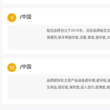
/
中国
9
秘恋品牌创立于2015年，目前品牌秘恋主
保健药,狼牙棒避孕套,活塞,套套,避孕套,
套,成人计生用品,避孕,仿真鸡,超薄套,贞
/
中国
10
品牌避轻松主营产品涵盖避孕膜,避孕贴,避
生用品,隐形套,保险套,成人湿巾,超薄套,