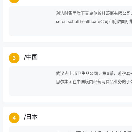
利洁时集团旗下青岛伦敦杜蕾斯有限公司，
seton scholl healthcare
橡胶安全套制造商。
/
中国
3
武汉杰士邦卫生品公司，第6感，避孕套
思尔集团在中国境内经营消费品业务的子
制造商之一。
/
日本
4