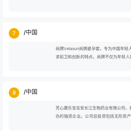
/
中国
7
尚牌\relasun尚牌避孕套，专为中国
求前卫和创新的特点，尚牌不仅为年轻人
生活态度。
/
中国
8
芳心康乐宝吉安长江生物药业有限公司，
办的独资企业。公司总投资包括无形资产
业。