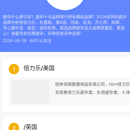
避孕什么牌子好？避孕十大品牌排行榜有哪些品牌？2024优秀的避孕
品牌分别有倍力乐、杜蕾斯、第6感、冈本、名流、杰士邦、尚牌、
芳心康乐宝、秘恋、避轻松等。挑选品牌避孕选大品牌质量好，更放
心！海量热卖名牌避孕，多种风格多种选择！
2024-08-29
4431人关注
倍力乐
/
美国
1
桂林恒保健康用品有限公司，hbm倍力
及销售倍力乐避孕套、女用避孕套、人体
品。
/
英国
2