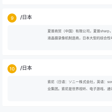
人都能享受科技的乐趣”是小米公司的愿景
/
日本
9
夏普商贸（中国）有限公司，夏普sharp
液晶摄录像机制造商，日本大型的综合性电
/
日本
10
索尼（日语：ソニー株式会社，英语：sony
业集团。索尼是世界视听、电子游戏、通
品的开创者，是世界最大的电子产品制造
公司之一。