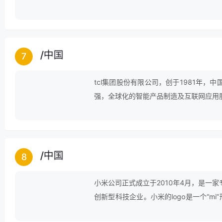
其子李在镕任三星电子副会长。三星是上
领域。
/
中国
7
tcl集团股份有限公司，创于1981年，
强，全球化的智能产品制造及互联网应用
tcl照明电器有限公司，tcl集团旗下照
事业知名企业，专业从事照明产品的研发
/
中国
8
小米公司正式成立于2010年4月，是一
创新型科技企业。小米的logo是一个“mi”
司。另外，小米的logo倒过来是一个心