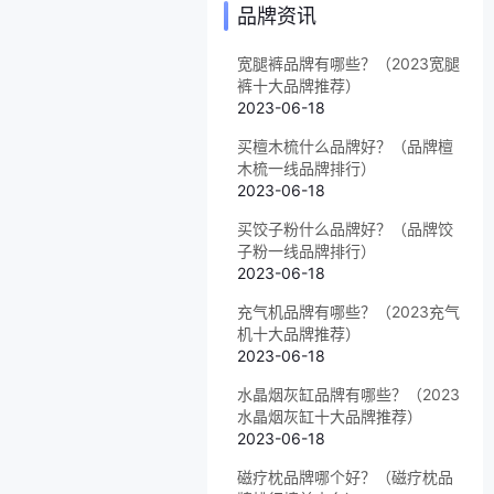
品牌资讯
宽腿裤品牌有哪些？（2023宽腿
裤十大品牌推荐）
2023-06-18
买檀木梳什么品牌好？（品牌檀
木梳一线品牌排行）
2023-06-18
买饺子粉什么品牌好？（品牌饺
子粉一线品牌排行）
2023-06-18
充气机品牌有哪些？（2023充气
机十大品牌推荐）
2023-06-18
水晶烟灰缸品牌有哪些？（2023
水晶烟灰缸十大品牌推荐）
2023-06-18
磁疗枕品牌哪个好？（磁疗枕品