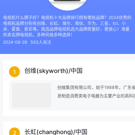
电视机什么牌子好？电视机十大品牌排行榜有哪些品牌？2024优秀的
电视机品牌分别有创维、长虹、海尔、海信、华为、三星、tcl、小
米、夏普、索尼等。挑选品牌电视机选大品牌质量好，更放心！海量
热卖名牌电视机，多种风格多种选择！
2024-08-29
593人关注
创维(skyworth)
/
中国
1
创维集团有限公司，始于1988年，广
发制造消费类电子电器为主要产业的高科
长虹(changhong)
/
中国
2