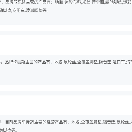
年，品牌驭乐途主营的产品有：地胶,迷彩布料,米丝,行李厢,威驰脚垫,迷
悦动脚垫,商用车,凌派脚垫等。
年，品牌卡豪斯主营的产品有：地胶,氨纶丝,全覆盖脚垫,隔音垫,进口车,汽
年，目前品牌车传迈主要的经营产品有：地胶,全覆盖脚垫,隔音垫,氨纶丝,
智跑脚垫等。