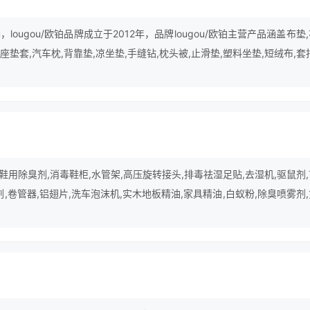
，lougou/欧铂品牌成立于2012年，品牌lougou/欧铂主营产品涵盖布垫
,座垫套,汽车枕,背靠垫,凉坐垫,手缝钻,枕头被,止滑垫,塑料坐垫,短绒布,套
热伞,面包车等领域。
用除臭剂,消毒鞋柜,水管架,高压旋转接头,排毒祛湿足贴,去湿机,驱鼠剂
剂,卷管器,铝翅片,洗车泡沫机,实木地板精油,家具精油,白蚁粉,除臭喷雾剂
等。