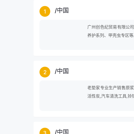
/
中国
1
广州创色纪贸易有限公司
养护系列、甲壳虫专区等
旗舰店，让广大网民在网
户们的喜爱，虽然创色纪
顶尖品牌努力。
/
中国
2
老垫家专业生产销售原浆纸
活性炭,汽车清洗工具,铃
插座,汽车刷,水管车套装
/
中国
3