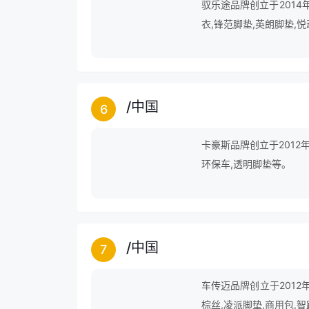
驭乐途品牌创立于2014
衣,锋范脚垫,英朗脚垫,
/
中国
6
卡豪斯品牌创立于2012
环保车,透明脚垫等。
/
中国
7
车传迈品牌创立于2012
棕丝,凌派脚垫,商用包,