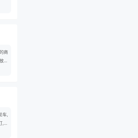
的商
放慢
轮车,
灯,省