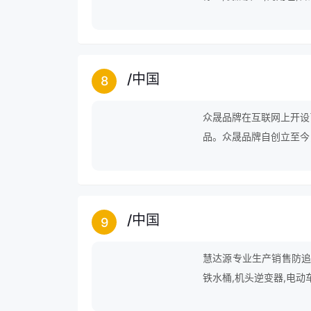
/
中国
8
众晟品牌在互联网上开设
品。众晟品牌自创立至今
前进的步伐，仍在为成为
/
中国
9
慧达源专业生产销售防追尾
铁水桶,机头逆变器,电动
油器,车充线等产品。