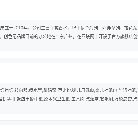
成立于2013年，公司主营车载香水，牌下多个系列：外饰系列、拉花系
。创色纪品牌目前的办公地在广东广州，在互联网上开设了官方旗舰店创
上也能买到与创色纪实体店同款的商品。创色纪品牌自创立至今，深受广
已经取得一些不错的成绩，但并没有放慢前进的步伐，仍在为成为行业中
抽纸,转向器,喷水管,脚踩泵,芭比粉,婴儿用纸巾,婴儿抽纸巾,竹浆抽纸
铛钥匙扣,饭店用餐巾纸,原木浆卫生纸,工具刷,点烟座,软毛刷,万能皮套,
等产品。