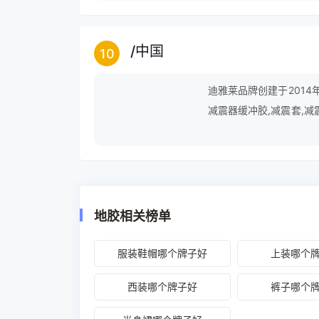
/
中国
10
迪雅莱品牌创建于2014
减震器缓冲胶,减震套,减
垫,坐垫套,避震机,前减震
地胶相关榜单
服装鞋帽哪个牌子好
上装哪个
西装哪个牌子好
裤子哪个