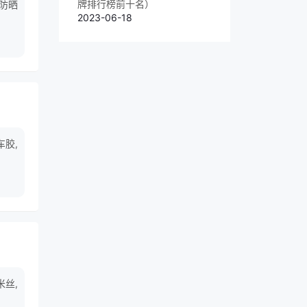
牌排行榜前十名）
彩防晒
2023-06-18
车胶,
米丝,