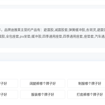
年，品牌迪雅莱主营的产品有：避震胶,减震胶套,弹簧缓冲胶,去斑灵,避震
震胶,全包座套,pu坐垫,缓冲胶,四季通用座垫,四季通用座套,座垫套,汽车
器,精灵包,通用座套等。
牌子好
阔腿裤哪个牌子好
制服哪个牌子好
牌子好
服装哪个牌子好
打底裤哪个牌子好