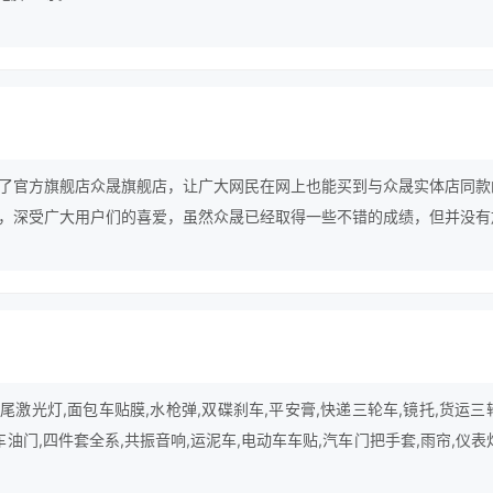
了官方旗舰店众晟旗舰店，让广大网民在网上也能买到与众晟实体店同款
，深受广大用户们的喜爱，虽然众晟已经取得一些不错的成绩，但并没有
行业中的最顶尖品牌努力。
激光灯,面包车贴膜,水枪弹,双碟刹车,平安膏,快递三轮车,镜托,货运三
车油门,四件套全系,共振音响,运泥车,电动车车贴,汽车门把手套,雨帘,仪表