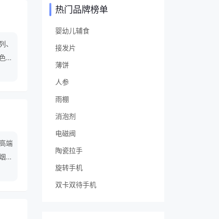
热门品牌榜单
婴幼儿辅食
列、
接发片
色纪
薄饼
大用
人参
的最
雨棚
消泡剂
电磁阀
,高端
陶瓷拉手
点烟器
旋转手机
双卡双待手机