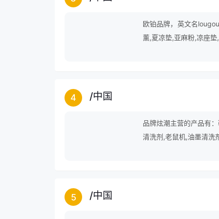
欧铂品牌，英文名lougou
薰,夏凉垫,亚麻粉,凉座垫
行毯,锁钥包,坐垫套,隔
/
中国
4
品牌炫潮主营的产品有：鞋
清洗剂,老鼠机,油墨清洗
嘴,干洗液,出风口置物袋
/
中国
5