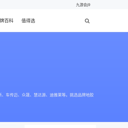
九游会j9
牌百科
值得选
斯、车传迈、众晟、慧达源、迪雅莱等。挑选品牌地胶