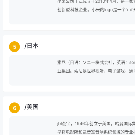
小米公司正式成立于2010年4月，是一
创新型科技企业。小米的logo是一个“mi”
司。另外，小米的logo倒过来是一个心
人都能享受科技的乐趣”是小米公司的愿景
/
日本
5
索尼（日语：ソニー株式会社，英语：sony
业集团。索尼是世界视听、电子游戏、通
品的开创者，是世界最大的电子产品制造
公司之一。
/
美国
6
jbl杰宝，1946年创立于美国，哈曼国
早将电影院和录音室音响系统领域的专业