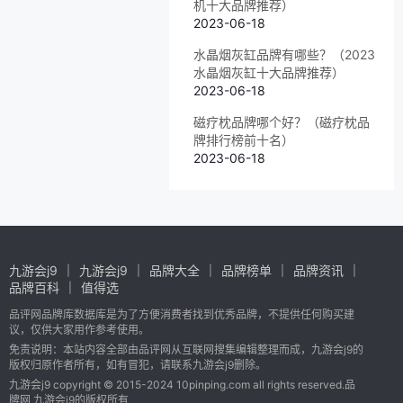
机十大品牌推荐）
2023-06-18
水晶烟灰缸品牌有哪些？（2023
水晶烟灰缸十大品牌推荐）
2023-06-18
磁疗枕品牌哪个好？（磁疗枕品
牌排行榜前十名）
2023-06-18
九游会j9
九游会j9
品牌大全
品牌榜单
品牌资讯
品牌百科
值得选
品评网品牌库数据库是为了方便消费者找到优秀品牌，不提供任何购买建
议，仅供大家用作参考使用。
免责说明：本站内容全部由品评网从互联网搜集编辑整理而成，九游会j9的
版权归原作者所有，如有冒犯，请联系九游会j9删除。
九游会j9 copyright © 2015-2024 10pinping.com all rights reserved.品
牌网 九游会j9的版权所有