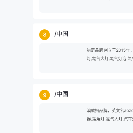
技术人才及最完善的九游会
可靠、服务满意、客户至
/
中国
8
猎奇品牌创立于2015年
灯,氙气大灯,氙气灯泡,氙气
车灯,示廓灯,近光灯泡等
/
中国
9
澳兹姆品牌，英文名aoz
器,摆角灯,氙气大灯,汽车灯
大灯透镜,日间行车灯,近