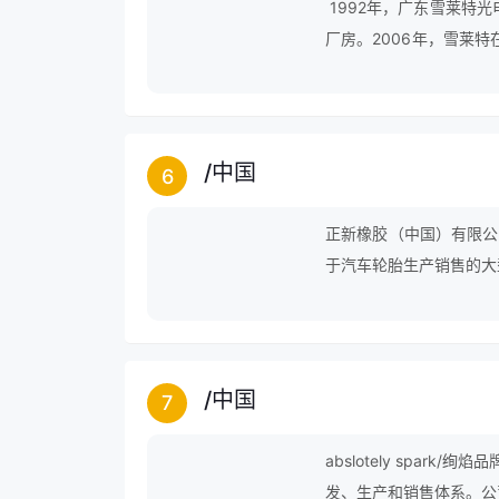
 1992年，广东雪莱
厂房。2006年，雪莱特
高新区雪莱特总部正式开
域最具代表性的上市企业
/
中国
6
正新橡胶（中国）有限公司
于汽车轮胎生产销售的大
/
中国
7
abslotely spa
发、生产和销售体系。公