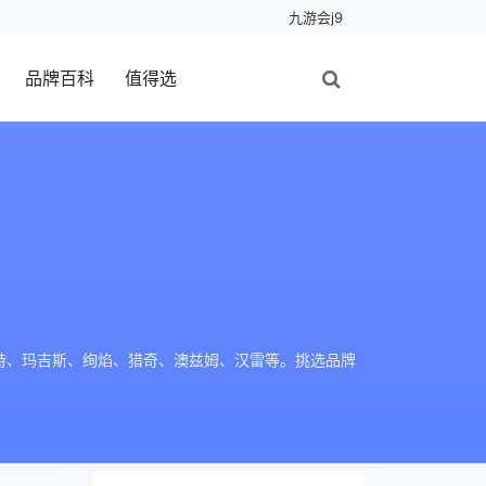
九游会j9
品牌百科
值得选
特、玛吉斯、绚焰、猎奇、澳兹姆、汉雷等。挑选品牌