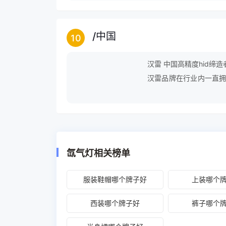
/
中国
10
汉雷 中国高精度hid缔造者
汉雷品牌在行业内一直拥
去打动客户，我们秉承“保
提供优质的服务。我们始
氙气灯相关榜单
服装鞋帽哪个牌子好
上装哪个
西装哪个牌子好
裤子哪个