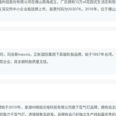
特光电科技股份有限公司在佛山南海成立，厂区拥有12万㎡花园式生活区和现
在深交所中小企业板挂牌上市，股票代码为002076。2016年，位于佛
业。20多年的创新与发展，使雪莱特成为中国光科技应用与消费电子产
之一。
，玛吉斯maxxis，正新国际集团下高端轮胎品牌，始于1967年台湾
型企业，其全钢轮胎质量尤佳。
rk/绚焰品牌始于2010年，是湖州绚焰光电科技有限公司旗下氙气灯品牌，拥有自
司致力于氙气灯，透镜销售及研发。且拥有自己的独立生产线和最优秀的