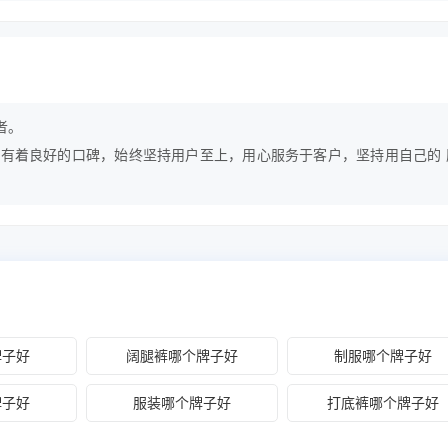
。

有着良好的口碑，始终坚持用户至上，用心服务于客户，坚持用自己的 
证一流质是，保持一级信誉”的经营理念，坚持:i客户第 一”的原则为广
终坚以质量为根本，努力做好每一件产品。
牌子好
阔腿裤哪个牌子好
制服哪个牌子好
牌子好
服装哪个牌子好
打底裤哪个牌子好