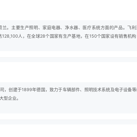
于荷兰。主要生产照明、家庭电器、净水器、医疗系统方面的产品。飞利
达128,100人，在全球28个国家有生产基地，在150个国家设有销售机
2011年7月11日，飞利浦宣布收购奔腾电器（上海）有限公司，金额约
司，创建于1899年德国，致力于车辆部件、照明技术系统及电子设备等
大型企业。