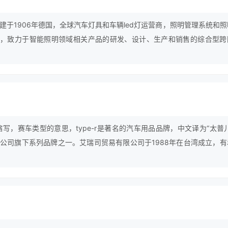
建于1906年德国，全球汽车灯具和车辆led灯运营商，照明管理系统和照
商，致力于智能照明领域相关产品的研发、设计、生产和销售的综合型跨
cing的缩写，赛车类型的意思，type-r是著名的汽车用品品牌，中文译为“太普
公司旗下系列品牌之一。艾瑞司贸易有限公司于1988年在台湾成立，有
汽车精品、用品的专业经验，公司旗下拥有“airesh（艾瑞司）”、“ty
）”、“vacarx（威卡司）”等著名品牌，在公司良好的经营下，公司现已发展
产供应商。