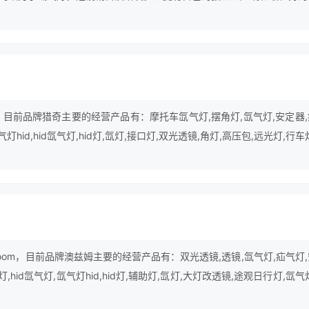
j9的售后服务。并打造“绚焰”，“炫迪”自主品牌，始终坚持“技术领先
上”的经营方针。
，目前品牌猎奇主要的经营产品有：摩托车氙气灯,摆角灯,氙气灯,安定器
灯hid,hid氙气灯,hid灯,氙灯,接口灯,双光透镜,角灯,高压包,远光灯,行车
。
oom，目前品牌澳兹姆主要的经营产品有：双光透镜,透镜,氙气灯,疝气灯
,hid氙气灯,氙气灯hid,hid灯,辅助灯,氙灯,大灯改透镜,途观日行灯,氙气
光灯,双色灯等。