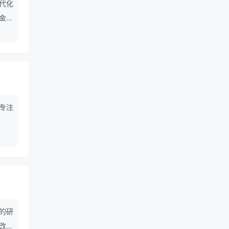
代化
山金融
业领
，专注
主的研
改装