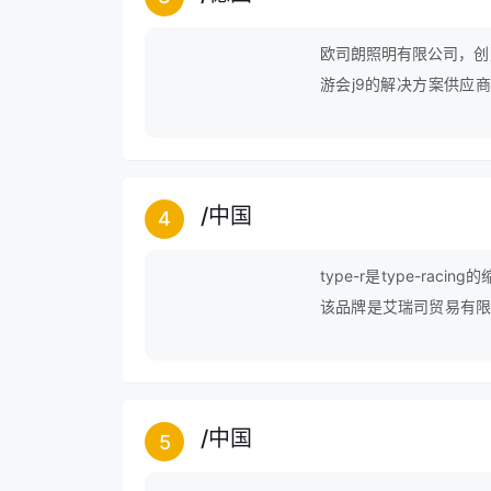
欧司朗照明有限公司，创
游会j9的解决方案供应
业。
/
中国
4
type-r是type-ra
该品牌是艾瑞司贸易有限
十多年进出口、制造、销售
r”、“carax（佳露思
内最具规模的汽车用品生
/
中国
5