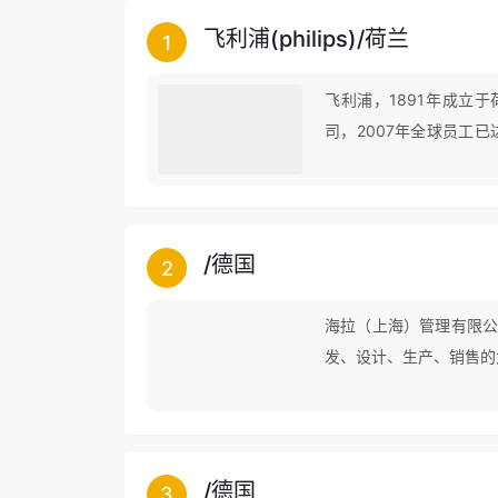
飞利浦(philips)
/
荷兰
1
飞利浦，1891年成立
司，2007年全球员工已
有8万项专利，实力超群。
元。
/
德国
2
海拉（上海）管理有限公
发、设计、生产、销售的
/
德国
3