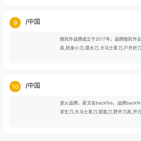
/
中国
9
随风作品牌成立于2017年，品牌随风作主
具,防身小刀,潜水刀,大马士革刀,户外折
刀,折刀,爪子刀,爪刀,防身工具,军工刀等
/
中国
10
逆火品牌，英文名backfire，品牌bac
求生刀,大马士革刀,钥匙刀,野外刀具,开
刀,防身短刀,户外小刀,防身小刀,爪刀,防