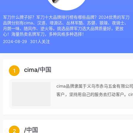
军刀什么牌子好？军刀十大品牌排行榜有哪些品牌？2024优秀的军刀
品牌分别有cima、汉道、增源达、丛林军酷、苏健、狼瑔、夜骑士、
月朗一味、随风作、逆火等。挑选品牌军刀选大品牌质量好，更放
心！海量热卖名牌军刀，多种风格多种选择！
2024-08-29
301人关注
cima
/
中国
1
cima品牌隶属于义乌市赤马五金有限
客户，坚持用自己的服务去打动客户。c
观与实用并存，弧度酷造型，战术镂空设
/
中国
2