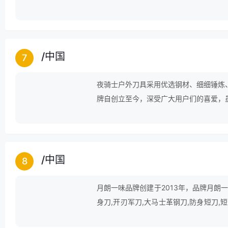
牌，品牌声誉还会逐渐攀升。
/
中国
7
夜骑士户外刀具采用优选钢材、细细锤炼
牌自创立至今，深受广大用户们的喜爱，
伐，仍在为成为行业中的最顶尖品牌努力
/
中国
8
月朗一味品牌创建于2013年，品牌月朗一
身刀,开刃军刀,大马士革钢刀,防身短刀,短
户外求生刀,野外求生刀,户外小刀等领域