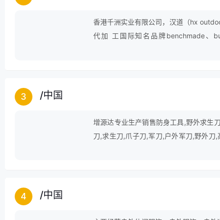
香港千洲实业有限公司，汉道（hx out
代加 工国际知名品牌benchmade、b
smith&wesson、kershaw、勃朗宁 b
艺与生产流程系统，集众 家所长，自立
/
中国
3
增源达专业生产销售防身工具,野外求生刀,
刀,求生刀,爪子刀,军刀,户外军刀,野外刀
品。
/
中国
4