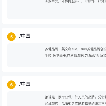
主要经营户外休闲服饰、户外服饰、户外
/
中国
5
苏健品牌，英文名sue，sue/苏健品牌创
生哨,防卫武器,应急毯,钥匙刀,急救毯,防狼
罗盘指南针,地质罗盘仪,户外折刀,夜光针
/
中国
6
狼瑔是一家专业做户外刀具的品牌，凭借
的旗舰店，品牌知名度随着销量的增高不