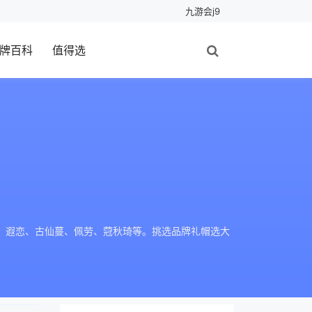
九游会j9
牌百科
值得选
缝、遐恋、古仙蔓、佩劳、蒄秋琦等。挑选品牌礼帽选大