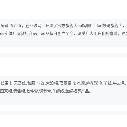
广东省 深圳市，在互联网上开设了官方旗舰店ee旗舰店和ee数码旗舰店，
ee实体店同款的商品。ee品牌自创立至今，深受广大用户们的喜爱，虽然
，但并没有放慢前进的步伐，仍在为成为行业中的最顶尖品牌努力。
围巾,天蚕丝,和服,斗笠,大沿帽,蓓蕾帽,夏凉帽,麻花球,仿羊绒,牛皮条
,画家帽,情侣帽,七件套,调节带,车缝线,丝绸裙等产品。