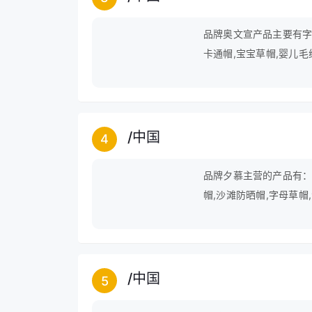
品牌奥文宣产品主要有字母
卡通帽,宝宝草帽,婴儿毛
棉马甲等。
/
中国
4
品牌夕慕主营的产品有：沙
帽,沙滩防晒帽,字母草帽
帽等。
/
中国
5