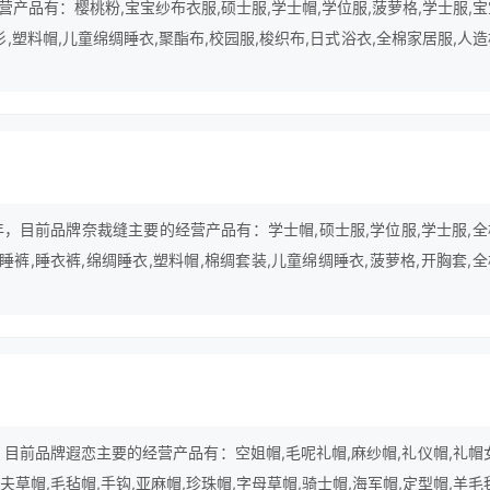
产品有：樱桃粉,宝宝纱布衣服,硕士服,学士帽,学位服,菠萝格,学士服,
衫,塑料帽,儿童绵绸睡衣,聚酯布,校园服,梭织布,日式浴衣,全棉家居服,人
。
年，目前品牌奈裁缝主要的经营产品有：学士帽,硕士服,学位服,学士服,
棉睡裤,睡衣裤,绵绸睡衣,塑料帽,棉绸套装,儿童绵绸睡衣,菠萝格,开胸套,
桃粉,日式和服睡衣等。
，目前品牌遐恋主要的经营产品有：空姐帽,毛呢礼帽,麻纱帽,礼仪帽,礼帽
渔夫草帽,毛毡帽,手钩,亚麻帽,珍珠帽,字母草帽,骑士帽,海军帽,定型帽,羊毛