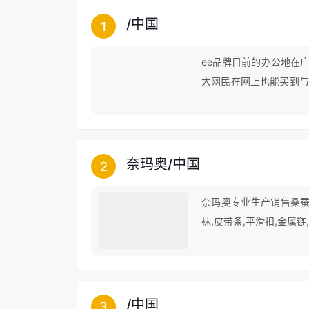
/
中国
1
ee品牌目前的办公地在
大网民在网上也能买到与
已经取得一些不错的成绩
奈玛奥
/
中国
2
奈玛奥专业生产销售桑蚕丝
袜,皮带条,平滑扣,金属链
/
中国
3