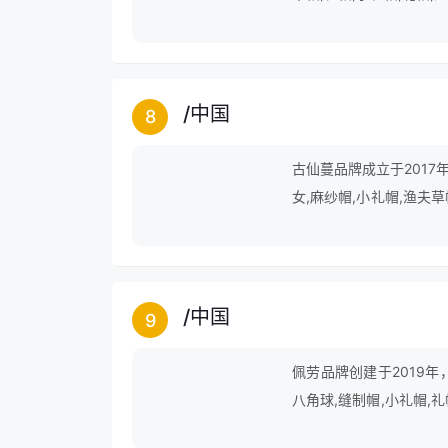
皮革帽等。
/
中国
8
古仙蔓品牌成立于2017
女,麻纱帽,小礼帽,渔夫草
蓓蕾帽等。
/
中国
9
佩劳品牌创建于2019年
八角球,缝制帽,小礼帽,礼
本咖啡等。