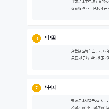
目前品牌宝帝城主要的经营
绸衣服,毕业礼服,短袖开
衣裙,棉睡裤,睡衣浴袍等
/
中国
6
奈裁缝品牌创立于2017
居服,柚子片,毕业礼服,
裤,日式浴衣,聚酯布,樱
/
中国
7
遐恋品牌创建于2018年
术帽,礼帽,小礼帽,呢帽,