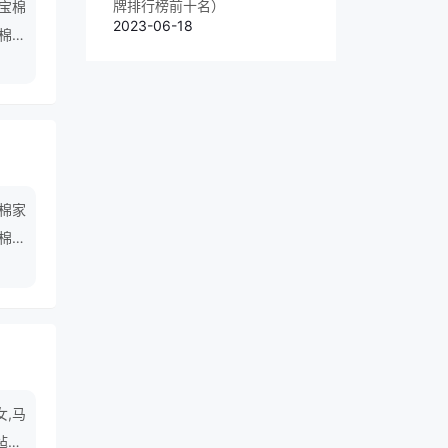
牌排行榜前十名）
宝宝棉
2023-06-18
造棉连
全棉家
全棉睡
女,马
毡帽,