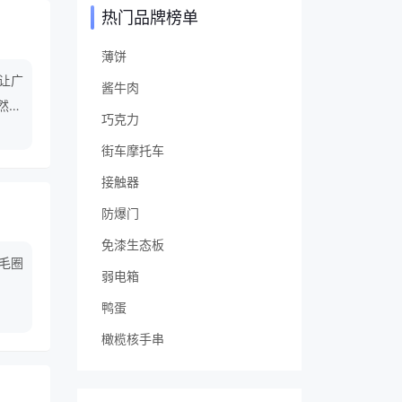
热门品牌榜单
薄饼
让广
酱牛肉
ee
巧克力
街车摩托车
接触器
防爆门
免漆生态板
,毛圈
弱电箱
鸭蛋
橄榄核手串