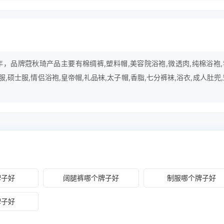
年，品牌蒄秋琦产品主要有棉绸裤,塑料帽,美容院浴袍,微透肉,纯棉浴袍
服,硕士服,情侣浴袍,皇帝帽,礼品袜,太子帽,香脂,七分裤袜,浴衣,成人肚兜
牌子好
阔腿裤哪个牌子好
制服哪个牌子好
牌子好