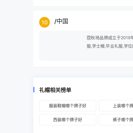
/
中国
10
蒄秋琦品牌成立于2019
服,学士帽,毕业礼服,学位
开衫,美容帽等。
礼帽相关榜单
服装鞋帽哪个牌子好
上装哪个
西装哪个牌子好
裤子哪个