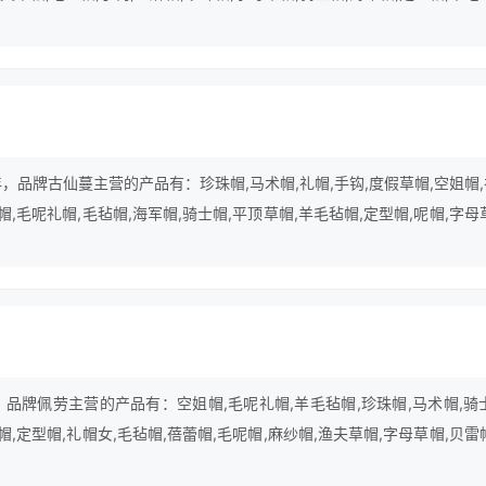
年，品牌古仙蔓主营的产品有：珍珠帽,马术帽,礼帽,手钩,度假草帽,空姐帽
帽,毛呢礼帽,毛毡帽,海军帽,骑士帽,平顶草帽,羊毛毡帽,定型帽,呢帽,字母
，品牌佩劳主营的产品有：空姐帽,毛呢礼帽,羊毛毡帽,珍珠帽,马术帽,骑
帽,定型帽,礼帽女,毛毡帽,蓓蕾帽,毛呢帽,麻纱帽,渔夫草帽,字母草帽,贝雷