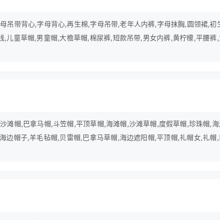
吊带背心,字母背心,再生棉,字母吊带,老年人内裤,字母抹胸,圆领裙,初
线,儿童草帽,男童帽,大檐草帽,棉尿裤,短款吊带,男女内裤,黄柠檬,平腰裤
滩帽,巴拿马帽,斗笠帽,平顶草帽,海滩帽,沙滩草帽,度假草帽,珍珠帽,
,海边帽子,羊毛毡帽,贝雷帽,巴拿马草帽,海边遮阳帽,平顶帽,礼帽女,礼帽