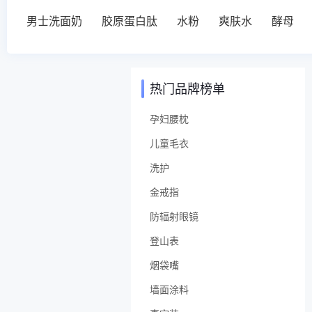
男士洗面奶
胶原蛋白肽
水粉
爽肤水
酵母
热门品牌榜单
孕妇腰枕
儿童毛衣
洗护
金戒指
防辐射眼镜
登山表
烟袋嘴
墙面涂料