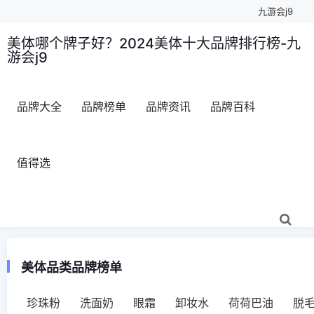
九游会j9
美体哪个牌子好？2024美体十大品牌排行榜-九
游会j9
品牌大全
品牌榜单
品牌资讯
品牌百科
值得选
美体品类品牌榜单
珍珠粉
洗面奶
眼霜
卸妆水
荷荷巴油
脱