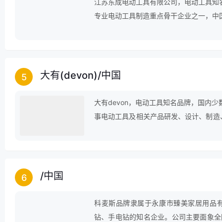
江苏东成电动工具有限公司，电动工具知
专业电动工具制造重点骨干企业之一，中
大有(devon)
/
中国
5
大有devon，电动工具知名品牌，国内
事电动工具及相关产品研发、设计、制造、
案提供商。
/
中国
6
科麦斯品牌隶属于永康市臻美家居用品有
钻、手电钻的知名企业。公司主要面象全