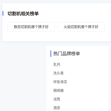
切割机相关榜单
数控切割机哪个牌子好
火焰切割机哪个牌子好
热门品牌榜单
乳钙
洗头膏
拌饭海苔
捆绑器
话筒
酒壶