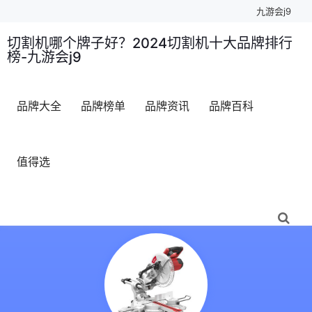
九游会j9
切割机哪个牌子好？2024切割机十大品牌排行
榜-九游会j9
品牌大全
品牌榜单
品牌资讯
品牌百科
值得选