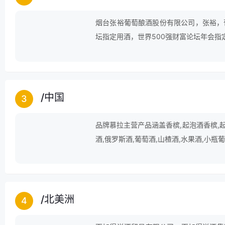
烟台张裕葡萄酿酒股份有限公司，张裕，
坛指定用酒，世界500强财富论坛年会
/
中国
3
品牌慕拉主营产品涵盖香槟,起泡酒香槟,起泡
酒,俄罗斯酒,葡萄酒,山楂酒,水果酒,小瓶
/
北美洲
4