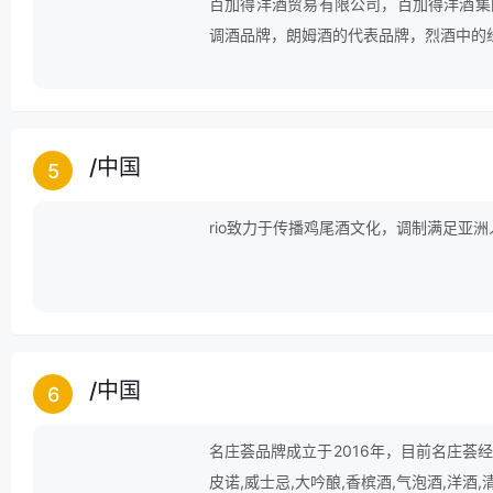
百加得洋酒贸易有限公司，百加得洋酒集
调酒品牌，朗姆酒的代表品牌，烈酒中的
/
中国
5
rio致力于传播鸡尾酒文化，调制满足亚
/
中国
6
名庄荟品牌成立于2016年，目前名庄荟经
皮诺,威士忌,大吟酿,香槟酒,气泡酒,洋酒