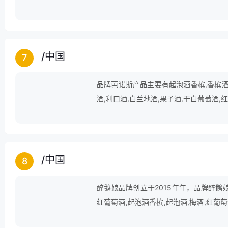
/
中国
7
品牌芭诺斯产品主要有起泡酒香槟,香槟酒,
酒,利口酒,白兰地酒,果子酒,干白葡萄酒,
/
中国
8
醉鹅娘品牌创立于2015年年，品牌醉鹅娘
红葡萄酒,起泡酒香槟,起泡酒,梅酒,红葡萄
萄酒,气泡葡萄酒等。