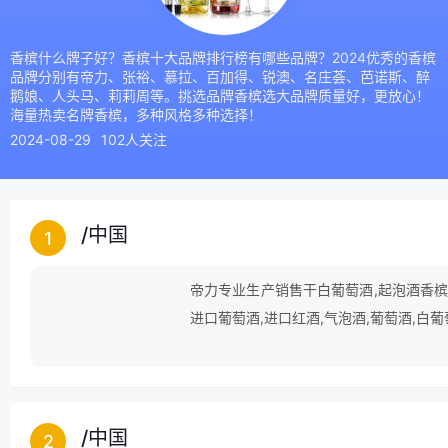
香槟什么牌子好？香槟十大品牌排行榜有哪些品牌？2024优秀的香槟
品牌分别有帝力、张裕、慕拉、百加得、锐澳、名庄荟、芭诺斯、醉
鹅娘、人头马、莉莉周等。挑选品牌香槟选大品牌质量好，更放心！
海量热卖名牌香槟，多种风格多种选择！
2024-08-29
102人关注
/
中国
1
帝力专业生产销售干白葡萄酒,起泡酒香槟,
进口葡萄酒,进口红酒,气泡酒,葡萄酒,白葡
/
中国
2