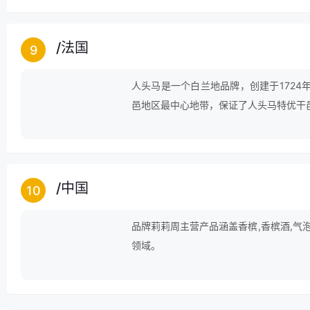
/
法国
9
人头马是一个白兰地品牌，创建于172
邑地区最中心地带，保证了人头马特优干
马特优干邑芬芳浓郁、口感醇厚、回味悠
/
中国
10
品牌莉莉周主营产品涵盖香槟,香槟酒,气泡酒
领域。