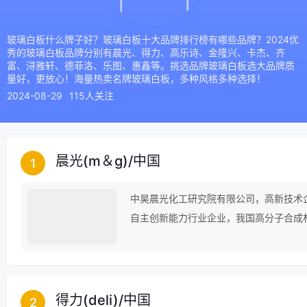
玻璃白板什么牌子好？玻璃白板十大品牌排行榜有哪些品牌？2024优
秀的玻璃白板品牌分别有晨光、得力、高乐诗、金隆兴、卡杰、齐
富、浔雅轩、德菲洛、乐图、惠鑫等。挑选品牌玻璃白板选大品牌质
量好，更放心！海量热卖名牌玻璃白板，多种风格多种选择！
2024-08-29
115人关注
晨光(m＆g)
/
中国
1
中昊晨光化工研究院有限公司，高新技术
自主创新能力行业企业，我国高分子合成
得力(deli)
/
中国
2