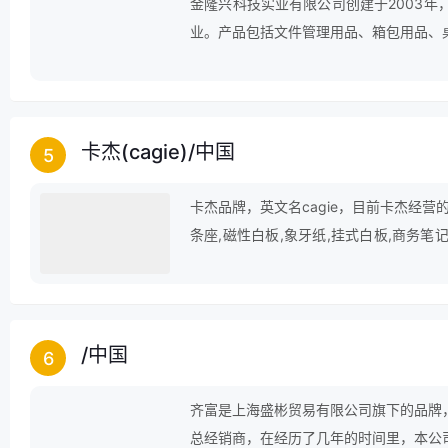
金隆兴科技实业有限公司创建于2003
业。产品包括文件管理用品、箱包用品、
卡杰(cagie)
/
中国
5
卡杰品牌，英文名cagie，目前卡杰经营
条座,磁性白板,象牙纸,挂式白板,商务笔记
工作笔记本,手账本,便签板,计划本等行业
/
中国
6
齐富是上海盛彬贸易有限公司旗下的品牌
总经销商，在经历了几年的时间里，本公