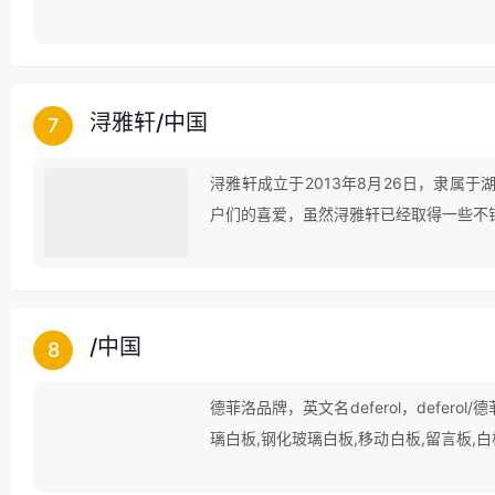
全国地区销量第一。公司秉承"为顾客服务
提供优质的服务。公司经产品的不断完善
了良好的企业形象。
浔雅轩
/
中国
7
浔雅轩成立于2013年8月26日，隶属
户们的喜爱，虽然浔雅轩已经取得一些不
顶尖品牌努力。
/
中国
8
德菲洛品牌，英文名deferol，deferol
璃白板,钢化玻璃白板,移动白板,留言板,白
支架式,立式黑板,公告栏,宣传栏,挂式白板