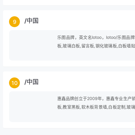
/
中国
9
乐图品牌，英文名lotoo，lotoo/乐图
板,玻璃白板,留言板,钢化玻璃板,白板墙贴
桌,黑板支架式,移动白板,记事板,白板,告
/
中国
10
惠鑫品牌创立于2009年，惠鑫专业生产销
板,教室黑板,软木板背景墙,白板定制,玻璃
栏,涂鸦墙,白板架,白板墙,白板支架式等产