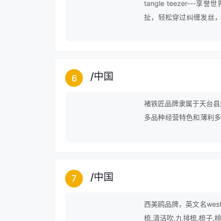
tangle teeze
扯，轻松穿过纠缠发丝，备
设计选择，可居家使用、
求！
/
中国
6
褚铁匠品牌隶属于天台县
多品种经营特色和薄利多
求满意”的企业宗旨，全
/
中国
7
西美鸥品牌，英文名west
梳,清洁吹,九排梳,梳子,