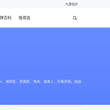
九游会j9
牌百科
值得选
ezer、褚铁匠、西美鸥、逸舍、虞美人、好美家等。挑选