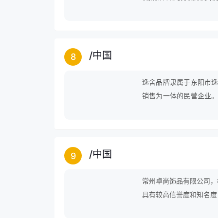
发卷,檀木梳等产品。
/
中国
8
逸舍品牌隶属于东阳市逸
销售为一体的民营企业。
节，始终秉持着手艺人的
与赞赏。
/
中国
9
常州卓尚饰品有限公司，
具有较高信誉度和知名度