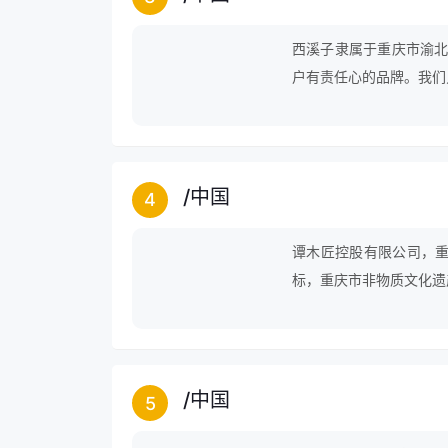
西溪子隶属于重庆市渝北
户有责任心的品牌。我们
的时尚设计，百年传承的
的体现。
/
中国
4
谭木匠控股有限公司，
标，重庆市非物质文化遗
/
中国
5