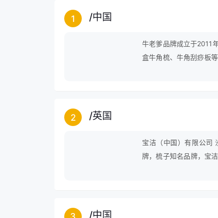
/
中国
1
牛老爹品牌成立于201
盒牛角梳、牛角刮痧板等
诚信、创新"为理念，不
消费者和经销商的支持，
质量获得业界的认可。
/
英国
2
宝洁（中国）有限公司 
牌，梳子知名品牌，宝洁
美发产品和专业美发教育
/
中国
3