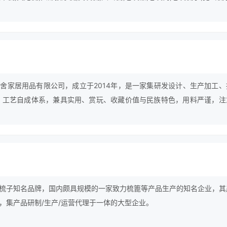
舍家居用品有限公司，成立于2014年，是一家集研发设计、生产加工、
 工艺自成体系，兼具实用、赏玩、收藏价值与民族特色，用料严谨，注
朴素情操和义商的经营作风，在业界声誉有口皆碑，深受各地合作单位的
梳子知名品牌，国内颇具规模的一家致力梳篦等产品生产的知名企业，其
，集产品研制/生产/运营代理于一体的大型企业。