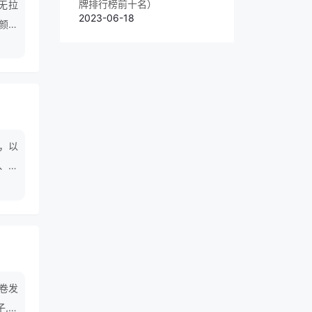
牌排行榜前十名）
、无拉
2023-06-18
种颜色
发需
，以
、唯
,卷发
子,美