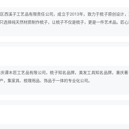
区西溪子工艺品有限责任公司，成立于2013年，致力于梳子原创设计，
只选择纯天然材质制作梳子，让梳子不仅是梳子，更是一件艺术品。匠心
手工艺制作，使西溪子梳子不仅是一件精美的艺术品，更是个性的彰显、
重庆谭木匠工艺品有限公司，梳子知名品牌，美发工具知名品牌，重庆著
产，集家具、梳理用品、饰品于一体的专业化公司。