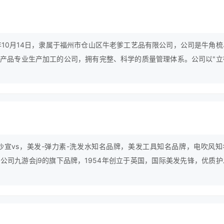
1年10月14日，隶属于福州市仓山区牛老爹工艺品有限公司，公司是牛角梳
产品专业生产加工的公司，拥有完整、科学的质量管理体系。公司以"立
断的为广大消费者服务。我们承诺牛老爹永远没有最好，只有更好！得到
竭诚的为客户服务！福州市仓山区牛老爹工艺品有限公司的诚信、实力和
沙宣vs，美发-弹力素-洗发水知名品牌，美发工具知名品牌，电吹风知
公司九游会j9的旗下品牌，1954年创立于英国，国际美发先锋，优质护
权威的象征。