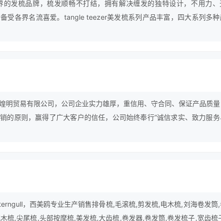
r---享誉世界的发梳品牌，梳发顺畅不打结，拥有解决缠发的独特设计，不用力
受各界名流喜爱。tangle teezer美发梳系列产品丰富，四大系列多
可外出携带、亦适合涉水环境，更有适合宝宝的儿童款，满足宝贝们的秀
煌明贸易有限公司，公司企业实力雄厚，重信用、守合同、保证产品质量
销的原则，赢得了广大客户的信任，公司始终奉行“诚信求实、致力服务
力跟随客户需求，不断进行产品创新和服务改进。
erngull，西美鸥专业生产销售排骨梳,毛滚梳,剪发梳,电木梳,刘海卷发筒
桃木梳,尖尾梳,头部按摩梳,美发梳,大齿梳,卷发器,卷发筒,卷发梳子,宽齿梳