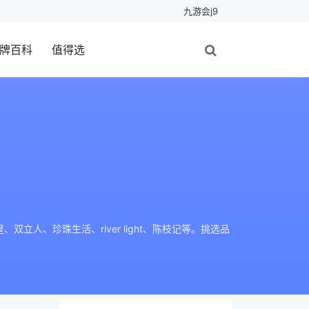
九游会j9
牌百科
值得选
人、珍珠生活、river light、陈枝记等。挑选品