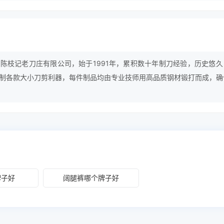
陈枝记老刀庄有限公司，始于1991年，累积数十年制刀经验，历史悠久
制各款大小刀剪利器，每件制品均由专业技师用高品质钢材锻打而成，确
业厨师用家要求。        陈枝记老刀庄有限公司成立于1991年，累积
界知名，自置厂房精心研制各款大小刀剪利器，每件制品均由专业技师用
质优良，锋利耐用，符合专业厨师用家要求。该公司九游会j9的业务范
中西厨具，供应大小酒楼食肆、街市刀
牌子好
阔腿裤哪个牌子好