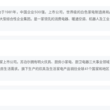
于1981年，中国企业500强，上市公司，世界级的白色家电制造商和
大型综合性企业集团。是一家领先的消费电器、暖通空调、机器人及工业
提供多元化的产品和服务，美的坚守“为客户创造价值”的原则，致力创造
家上市公司。苏泊尔拥有明火炊具、厨房小家电、厨卫电器三大事业领域
房生活需求。旗下生产的炊具及生活家电产品销往全球41个国家和地区
连续多年国内市场占有率稳居第一；电饭煲、电压力锅、电磁炉、电水壶
领先地位。