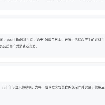
将公司名称改成zwilling j.a.henckels。 双立人拥有超过2000种的
具和个人护理用品，开创了摩登厨房理念，让烹饪成为一种享受，带给人
趣。
，pearl life珍珠生活，始于1968年日本，居家生活得心应手的好帮
良品质而广受消费者喜爱。
极，源于日本，八十年专注只做铁锅，为每一位喜爱烹饪美食的您制作结实易于使用