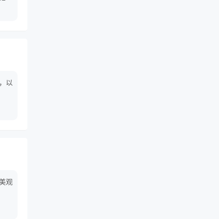
不锈钢
们看
手，以
且美观