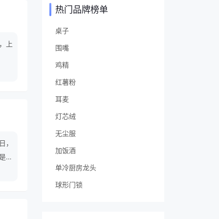
热门品牌榜单
桌子
，上
围嘴
鸡精
红薯粉
耳麦
灯芯绒
无尘服
日，
加饭酒
是不
单冷厨房龙头
球形门锁