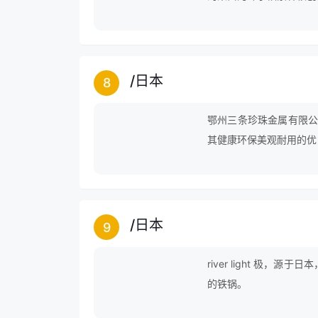
后代约翰·阿布雷汉姆·亨克斯
刀剪餐具、锅具、厨房炊
得见的完美品质和生活情
/
日本
8
鄂州三条珍珠金属有限公司
其健康环保美观耐用的优
/
日本
9
river light 
的铁锅。