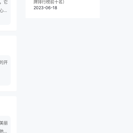
牌排行榜前十名）
”，它
2023-06-18
心呵
的开
国美丽
他的