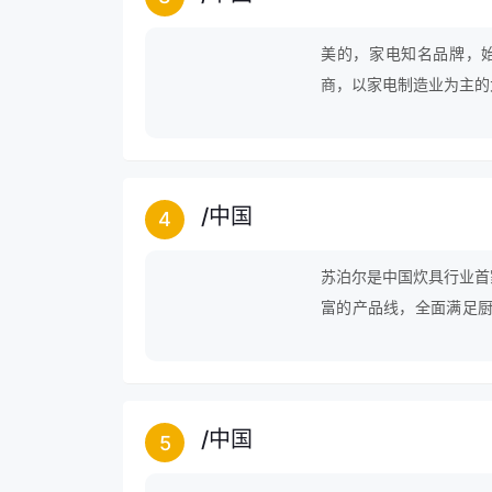
美的，家电知名品牌，始
商，以家电制造业为主的
化系统的科技企业集团，
生活。
/
中国
4
苏泊尔是中国炊具行业首
富的产品线，全面满足厨
力锅、炒锅、煎锅、蒸锅
占有率也跃居行业第二的
/
中国
5