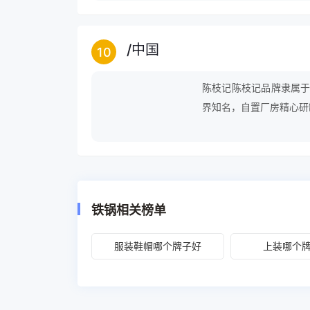
/
中国
10
陈枝记陈枝记品牌隶属于
界知名，自置厂房精心研
质优良，锋利耐用，符合专
制刀经验，历史悠久，世
质钢材锻打而成，确保品
泛，代理世界名牌刀剪、
铁锅相关榜单
服装鞋帽哪个牌子好
上装哪个