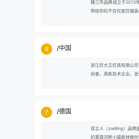
臻三环品牌成立于2013
带给你的不仅仅是饮烟袅
护，更带给你的是难得可
/
中国
6
浙江炊大王炊具有限公司
创者，高新技术企业，浙
/
德国
7
双立人（zwilling）品
的莱茵河畔小镇索林根创