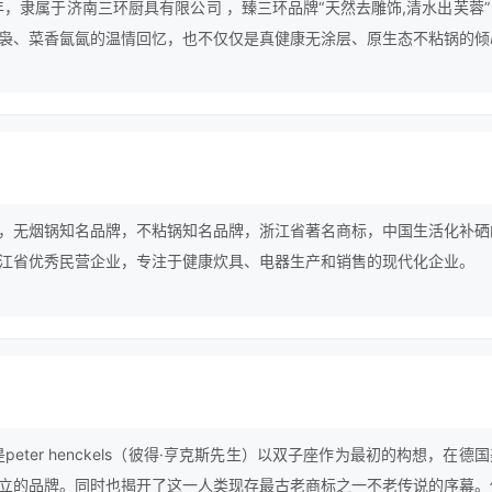
年，隶属于济南三环厨具有限公司 ，臻三环品牌“天然去雕饰,清水出芙蓉
袅、菜香氤氤的温情回忆，也不仅仅是真健康无涂层、原生态不粘锅的倾
贵的纯朴、天然的生活品味。
，无烟锅知名品牌，不粘锅知名品牌，浙江省著名商标，中国生活化补硒
江省优秀民营企业，专注于健康炊具、电器生产和销售的现代化企业。
牌是peter henckels（彼得·亨克斯先生）以双子座作为最初的构想，在德
立的品牌。同时也揭开了这一人类现存最古老商标之一不老传说的序幕。