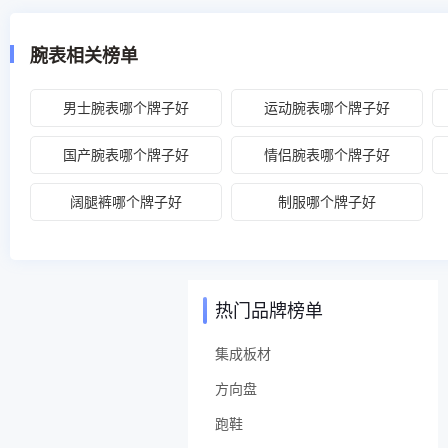
腕表相关榜单
男士腕表哪个牌子好
运动腕表哪个牌子好
国产腕表哪个牌子好
情侣腕表哪个牌子好
阔腿裤哪个牌子好
制服哪个牌子好
热门品牌榜单
集成板材
方向盘
跑鞋