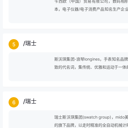
卡西欧（中国）贸易有限公司，数码相机
本，电子仪器/电子消费产品知名生产企
公司。
/
瑞士
5
斯沃琪集团-浪琴longines，手表知
致的代名词，集传统、优雅和运动于一体
/
瑞士
6
瑞士斯沃琪集团(swatch group)，
的旗下品牌，以走时精准的全自动机械计