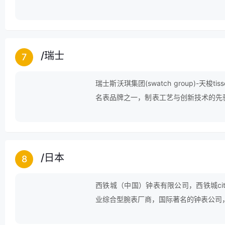
/
瑞士
7
瑞士斯沃琪集团(swatch group)-天
名表品牌之一，制表工艺与创新技术的先驱
九游会j9的旗下品牌 ?。
/
日本
8
西铁城（中国）钟表有限公司，西铁城ci
业综合型腕表厂商，国际著名的钟表公司