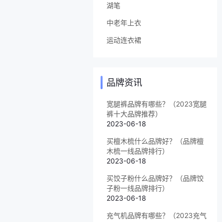
湖笔
中老年上衣
运动连衣裙
品牌资讯
宽腿裤品牌有哪些？（2023宽腿
裤十大品牌推荐）
2023-06-18
买檀木梳什么品牌好？（品牌檀
木梳一线品牌排行）
2023-06-18
买饺子粉什么品牌好？（品牌饺
子粉一线品牌排行）
2023-06-18
充气机品牌有哪些？（2023充气