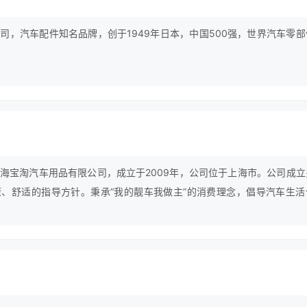
司，汽车配件知名品牌，创于1949年日本，中国500强，世界汽车零部
海宝淘汽车用品有限公司，成立于2009年，公司位于上海市。公司成立
、舒适的指导方针。秉承“我的靓车我做主”的消费理念，倡导汽车生活
。旗下拥有“卡卡买”“卡卡铂”“carcarmy”三个自主品牌，秉承“我的
汽车生活个性化、人性化、时尚化、科技化。