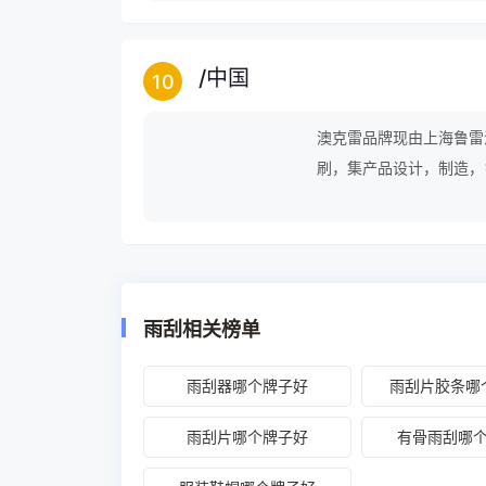
/
中国
10
澳克雷品牌现由上海鲁雷
刷，集产品设计，制造，
艺，形成了赶超国际水准
雨刮相关榜单
雨刮器哪个牌子好
雨刮片胶条哪
雨刮片哪个牌子好
有骨雨刮哪