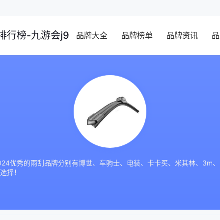
行榜-九游会j9
品牌大全
品牌榜单
品牌资讯
品
24优秀的雨刮品牌分别有博世、车驹士、电装、卡卡买、米其林、3m、k
选择！