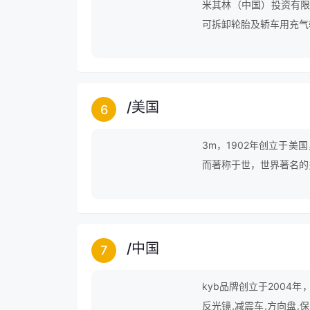
米其林（中国）投资有限
可拆卸轮胎及轿车用充气
/
美国
6
3m，1902年创立于
而著称于世，世界著名的
公文教产品、光学产品等
其产品已深入人们的生活
域，极大地改变了人们的
/
中国
7
kyb品牌创立于2004年
反光镜,减震车,方向盘,保