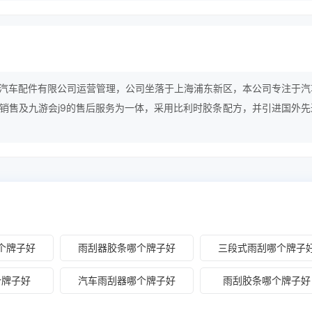
汽车配件有限公司运营管理，公司坐落于上海浦东新区，本公司专注于汽
销售及九游会j9的售后服务为一体，采用比利时胶条配方，并引进国外先
又符合中国本土需求的研发，设计风格。
个牌子好
雨刮器胶条哪个牌子好
三段式雨刮哪个牌子
个牌子好
汽车雨刮器哪个牌子好
雨刮胶条哪个牌子好