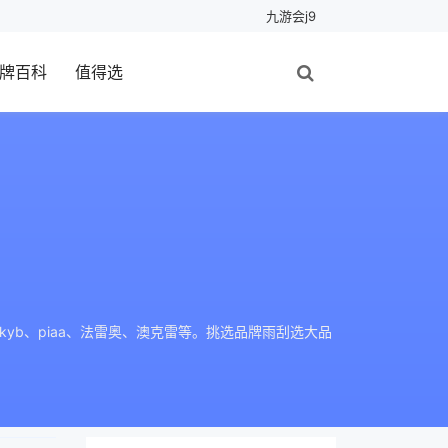
九游会j9
牌百科
值得选
yb、piaa、法雷奥、澳克雷等。挑选品牌雨刮选大品