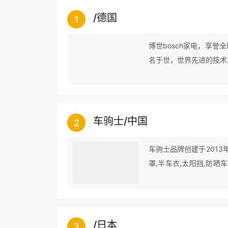
/
德国
1
博世bosch家电，享
名于世，世界先进的技术
车驹士
/
中国
2
车驹士品牌创建于2013
罩,半车衣,太阳挡,防晒
刮器,雨刷器,雨刮器,遮
/
日本
3