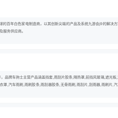
誉全球的百年白色家电制造商，以其创新尖端的产品及系统九游会j9的解决方
及服务供应商。
年，品牌车驹士主营产品涵盖挡套,雨刮片胶条,隔热罩,前挡风玻璃,遮光板
车衣罩,汽车雨刷,雨刷胶条,雨刮器胶条,无骨雨刷,雨刮片,刮雨器,雨刷片,
阳挡前档等领域。