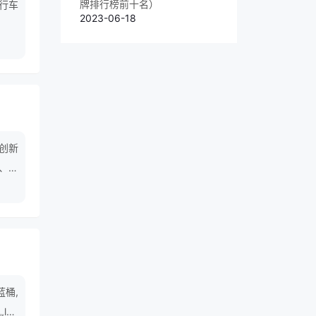
牌排行榜前十名）
行车
2023-06-18
创新
、办
务，
个领
蓝桶,
led