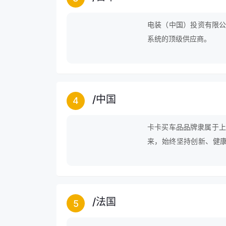
电装（中国）投资有限公
系统的顶级供应商。
/
中国
4
卡卡买车品品牌隶属于上
来，始终坚持创新、健康
化、人性化、时尚化、科技化
做主”的消费理念，倡导
/
法国
5