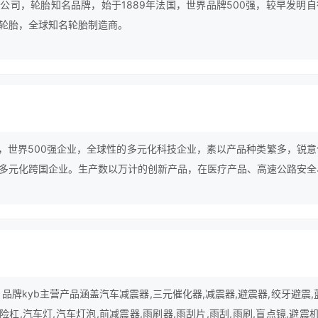
公司，轮胎知名品牌，始于1889年法国，世界品牌500强，较早发明自
轮胎，全球知名轮胎制造商。
美国，世界500强企业，全球性的多元化科技企业，素以产品种类繁多，锐意
多元化跨国企业。生产数以万计的创新产品，在医疗产品、高速公路安全
核心市场占据领导地位。3m为全球近200多个国家的客户提供产品及服
，从家庭用品到医疗用品，从运输、建筑到商业、教育和电子、通信等各
生活和工作方式。
，品牌kyb主营产品涵盖汽车减震器,三元催化器,减震器,避震器,绞牙避震,
险杠,汽车灯,汽车灯泡,前减震器,雨刷器,雨刮片,雨刮,雨刷,盲点镜,避震机,