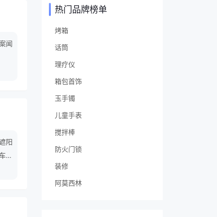
热门品牌榜单
烤箱
案闻
话筒
理疗仪
箱包首饰
玉手镯
儿童手表
搅拌棒
,遮阳
防火门锁
汽车雨
装修
阿莫西林