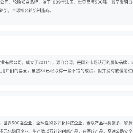
公司，轮胎知名品牌，始于1889年法国，世界品牌500强，较早发明自
轮胎，全球知名轮胎制造商。
实业有限公司，成立于2011年，源自台湾，是国外市场认可的脚垫品牌，3
大用户们的喜爱，虽然3d已经取得一些不错的成绩，但并没有放慢前进
最顶尖品牌努力。
美国，世界500强企业，全球性的多元化科技企业，素以产品种类繁多，锐意
多元化跨国企业。生产数以万计的创新产品，在医疗产品、高速公路安全