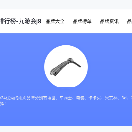
行榜-九游会j9
品牌大全
品牌榜单
品牌资讯
品
24优秀的雨刷品牌分别有博世、车驹士、电装、卡卡买、米其林、3d、
择！