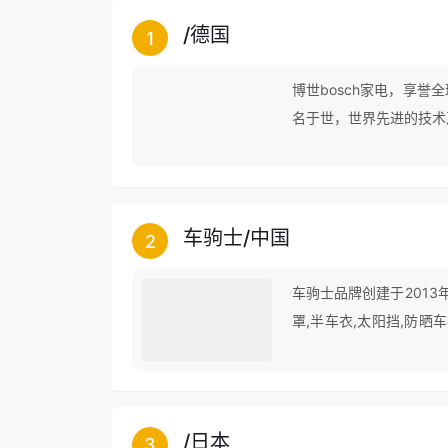
/
德国
1
博世bosch家电，享
名于世，世界先进的技术
车驹士
/
中国
2
车驹士品牌创建于2013
罩,半车衣,太阳挡,防晒
刮器,雨刷器,雨刮器,遮
/
日本
3