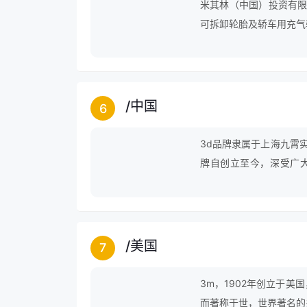
米其林（中国）投资有限
可拆卸轮胎及轿车用充气
/
中国
6
3d品牌隶属于上海九霄
牌自创立至今，深受广
伐，仍在为成为行业中的
/
美国
7
3m，1902年创立于
而著称于世，世界著名的