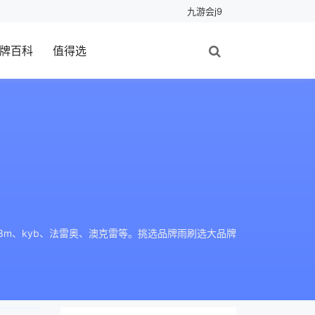
九游会j9
牌百科
值得选
3m、kyb、法雷奥、澳克雷等。挑选品牌雨刷选大品牌