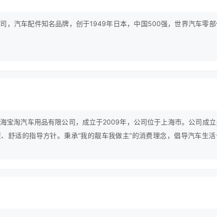
司，汽车配件知名品牌，创于1949年日本，中国500强，世界汽车零部
海宝淘汽车用品有限公司，成立于2009年，公司位于上海市。公司成立
、舒适的指导方针。秉承“我的靓车我做主”的消费理念，倡导汽车生活
。旗下拥有“卡卡买”“卡卡铂”“carcarmy”三个自主品牌，秉承“我的
汽车生活个性化、人性化、时尚化、科技化。