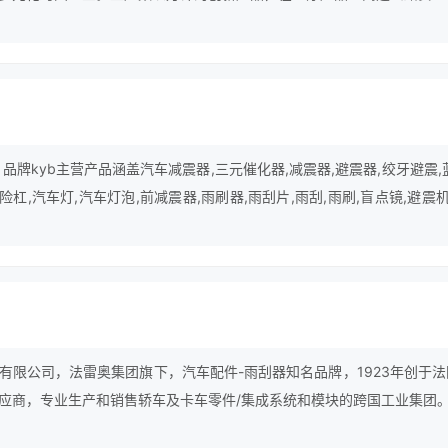
核心市场占据领导地位。3m为全球近200多个国家的客户提供产品及服
，从家庭用品到医疗用品，从运输、建筑到商业、教育和电子、通信等各
生活和工作方式。
，品牌kyb主营产品涵盖汽车减震器,三元催化器,减震器,避震器,绞牙避震,
险杠,汽车灯,汽车灯泡,前减震器,雨刷器,雨刮片,雨刮,雨刷,盲点镜,避震机,
有限公司，法雷奥集团旗下，汽车配件-雨刮器知名品牌，1923年创于法
应商，专业生产和销售轿车及卡车零件/集成系统和模块的跨国工业集团