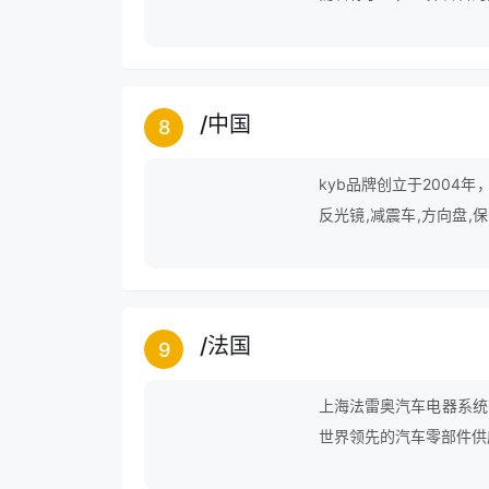
公文教产品、光学产品等
其产品已深入人们的生活
域，极大地改变了人们的
/
中国
8
kyb品牌创立于2004年
反光镜,减震车,方向盘,保
车灯等领域。
/
法国
9
上海法雷奥汽车电器系统
世界领先的汽车零部件供