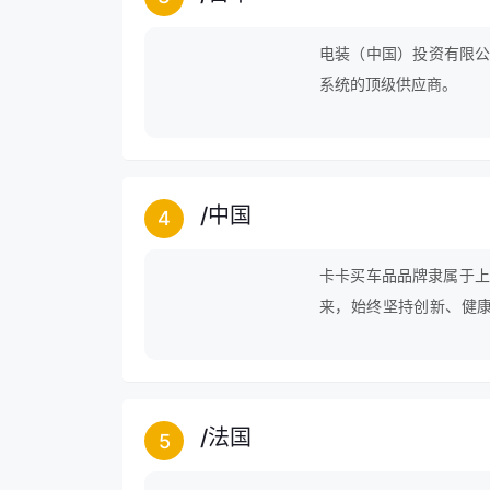
电装（中国）投资有限公
系统的顶级供应商。
/
中国
4
卡卡买车品品牌隶属于上
来，始终坚持创新、健康
化、人性化、时尚化、科技化
做主”的消费理念，倡导
/
法国
5