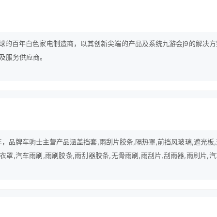
誉全球的百年白色家电制造商，以其创新尖端的产品及系统九游会j9的解决方
及服务供应商。
年，品牌车驹士主营产品涵盖挡套,雨刮片胶条,隔热罩,前挡风玻璃,遮光板
车衣罩,汽车雨刷,雨刷胶条,雨刮器胶条,无骨雨刷,雨刮片,刮雨器,雨刷片,
阳挡前档等领域。