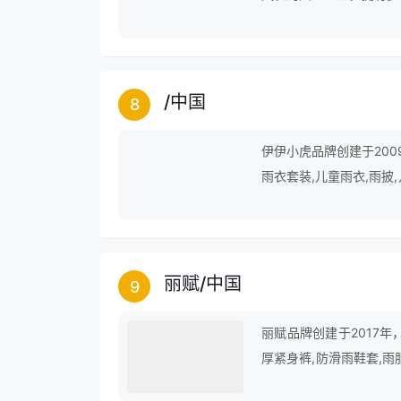
/
中国
8
伊伊小虎品牌创建于200
雨衣套装,儿童雨衣,雨披
衣,摩托车雨披,电动车雨
丽赋
/
中国
9
丽赋品牌创建于2017
厚紧身裤,防滑雨鞋套,雨
雨衣,风雨衣,白萝卜,女士