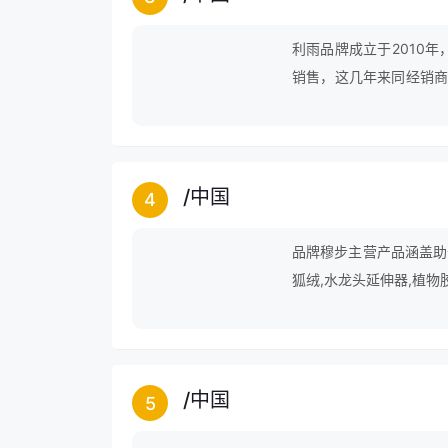
利雨品牌成立于2010
销售，这几年来同经销商
进取”的经营理念、不断
时势”为特征的创新文化
/
中国
4
品牌穆步主营产品涵盖助长
狐绒,水龙头延伸器,植物
电车等领域。
/
中国
5