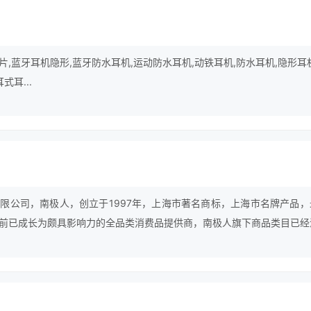
,蓝牙耳机隐形,蓝牙防水耳机,运动防水耳机,动铁耳机,防水耳机,隐形耳
式耳...
限公司，南极人，创立于1997年，上海市著名商标，上海市名牌产品，
前已成长为颇具影响力的全品类消费品提供商，南极人旗下商品类目已经
袜、户外用品、童装童鞋、家纺用品、汽车用品、家居布艺、美体内衣等