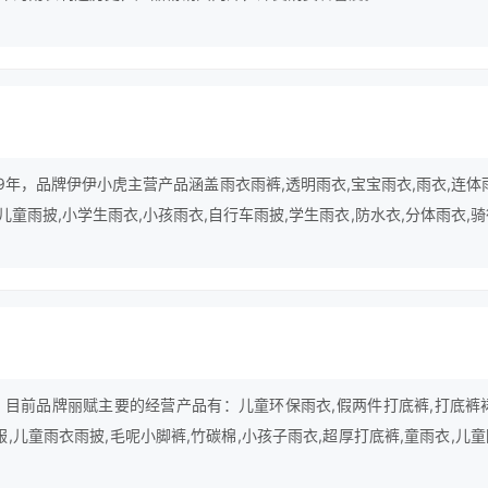
9年，品牌伊伊小虎主营产品涵盖雨衣雨裤,透明雨衣,宝宝雨衣,雨衣,连体
,儿童雨披,小学生雨衣,小孩雨衣,自行车雨披,学生雨衣,防水衣,分体雨衣,
衣,摩托车雨衣,长款雨衣等领域。
年，目前品牌丽赋主要的经营产品有：儿童环保雨衣,假两件打底裤,打底裤裙
服,儿童雨衣雨披,毛呢小脚裤,竹碳棉,小孩子雨衣,超厚打底裤,童雨衣,儿
底裤,旅行雨衣,海胶雨衣,舒香棉,雨具等。