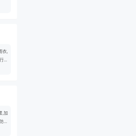
雨衣,
骑行雨
,加
童防水