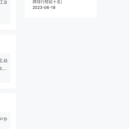
牌排行榜前十名）
工业
2023-06-18
花,幼
伞,牛
户外