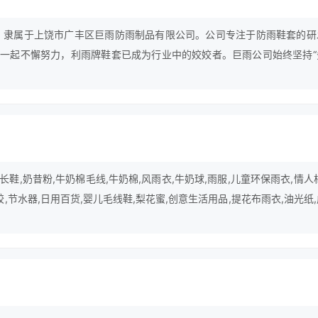
年，隶属于上饶市广丰区巨雨防雨制品有限公司。公司专注于防雨鞋套的研
一起不懈努力，利雨牌鞋套已成为行业中的姣姣者。巨雨公司始终坚持“
提升企业内含价值；强化以“创新”为特色的核心竞争优势，铸造以“合时合
，不断为广大客户提供更为优质的服务和产品。
鞋,奶昔粉,牛奶棉毛线,牛奶棉,风雨衣,牛奶球,雨服,儿童环保雨衣,情人
胶,节水器,日用百货,婴儿毛线鞋,梨花蜜,创意生活用品,提花布雨衣,油光纸