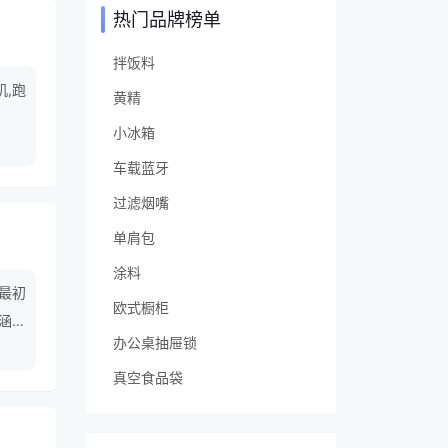
热门品牌榜单
拌饭料
机,跑
黄精
小冰箱
车载蓝牙
过滤烟嘴
单肩包
涂料
最初
欧式橱柜
涵盖
办公桌抽屉锁
各种
真空食品袋