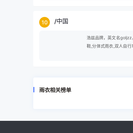
/
中国
10
浩兹品牌，英文名goljz
鞋,分体式雨衣,双人自行
童雨衣,绝缘靴,儿童雨衣
雨衣相关榜单