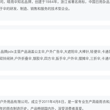
司，晴雨伞知名品牌，创建于1984年，浙江省著名商标，中国日用杂品
于伞的研发、制造、销售和服务的技术型企业。
，品牌pdx主营产品涵盖公主伞,户外广告伞,大遮阳伞,大棒针,轻便伞,卡通
双铃闹钟,户外折叠伞,银胶伞,四方伞,扳手伞,户外伞,摆摊伞,三折伞,卡通
。
户外用品有限公司，成立于2011年4月8日，是一家专业生产高级雨衣和
年的雨衣制造历史，产品畅销国内外，深受消费者喜爱。