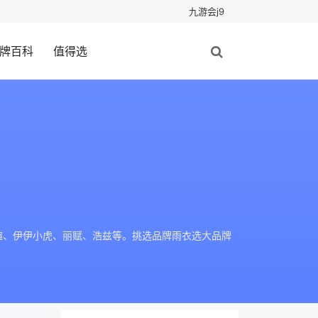
九游会j9
牌百科
值得选
野趣、伊伊小虎、丽赋、浩兹等。挑选品牌雨衣选大品牌