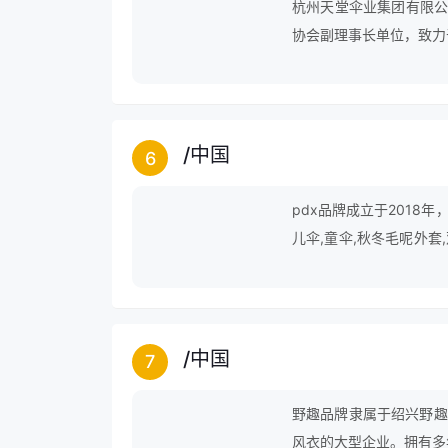
杭州天堂伞业集团有限公
协会副理事长单位，致力
/
中国
6
pdx品牌成立于2018年
儿伞,童伞,秋冬毛呢外套,
津布雨衣,沙滩伞等领域
/
中国
7
野趣品牌隶属于绍兴野趣
风衣的大型企业。拥有多