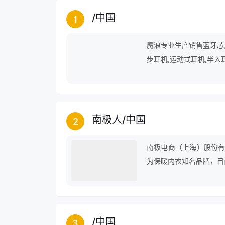
/
中国
1
魔浪专业生产销售蓝牙芯片
步耳机,运动式耳机,半入耳
南极人
/
中国
2
南极电商（上海）股份有
为保暖内衣知名品牌，目
男装、箱包、羽绒服、鞋
居家日用商品。
/
中国
3