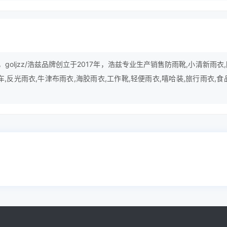
z，goljzz/浩兹品牌创立于2017年，浩兹专业生产销售防雨靴,小清新雨衣
车,反光雨衣,牛津布雨衣,海胶雨衣,工作靴,轻便雨衣,嘻哈装,旅行雨衣,食
雨披,安全靴,风雨衣,劳保靴,暖鞋等产品。