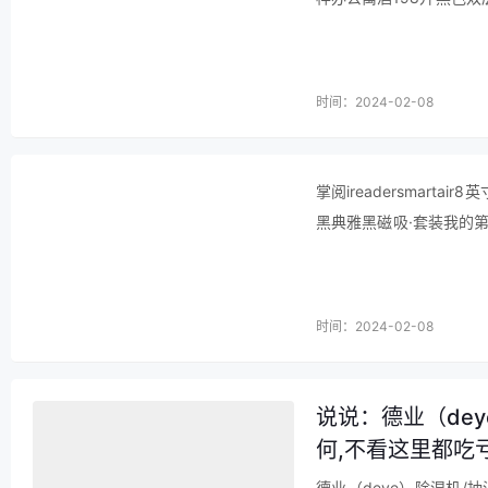
刺眼，全透明的设计很体
时间：2024-02-08
掌阅ireadersmart
黑典雅黑磁吸·套装我的
屏占比更大化，份量越来
时间：2024-02-08
说说：德业（dey
何,不看这里都吃
德业（deye）除湿机/