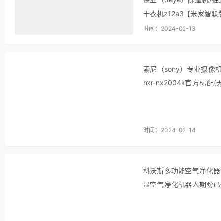
干衣机z12a3【米家智
湿效果非常好，遇到雨天
时间：2024-02-13
索尼（sony）专业摄像机h
hxr-nx2004k官方
明书就能熟练使用，有了
时间：2024-02-14
科沃斯多功能空气净化器
湿空气净化机器人期盼已
家担心会有甲醛，所以买
值也很高，…