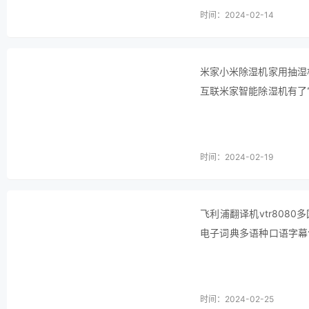
时间：2024-02-14
米家小米除湿机家用抽湿
互联米家智能除湿机有了
万向轮轻松移动至不同房
款十…
时间：2024-02-19
飞利浦翻译机vtr80
电子词典多语种口语字幕
胸前的套子可方便取用防
始用許…
时间：2024-02-25