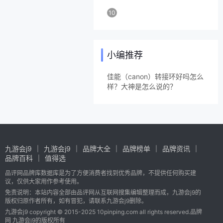
10
小编推荐
佳能（canon）转接环好吗怎么
样？大神是怎么说的？
九游会j9
九游会j9
品牌大全
品牌榜单
品牌资讯
品牌百科
值得选
品评网品牌库数据库是为了方便消费者找到优秀品牌，不提供任何购买建
议，仅供大家用作参考使用。
免责说明：本站内容全部由品评网从互联网搜集编辑整理而成，九游会j9的
版权归原作者所有，如有冒犯，请联系九游会j9删除。
九游会j9 copyright © 2015-2025 10pinping.com all rights reserved.品牌
网 九游会j9的版权所有