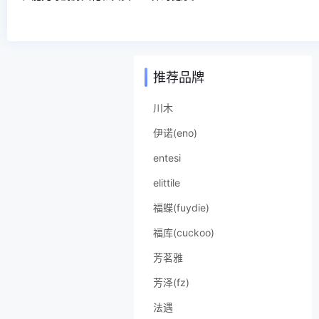
推荐品牌
川木
伊诺(eno)
entesi
elittile
福蝶(fuydie)
福库(cuckoo)
芳茗雅
芳泽(fz)
法遇