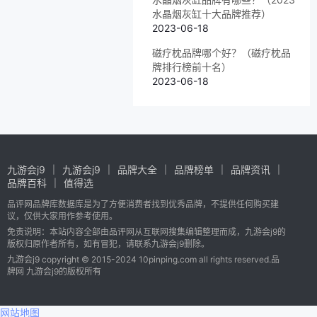
水晶烟灰缸十大品牌推荐）
2023-06-18
磁疗枕品牌哪个好？（磁疗枕品
牌排行榜前十名）
2023-06-18
九游会j9
九游会j9
品牌大全
品牌榜单
品牌资讯
品牌百科
值得选
品评网品牌库数据库是为了方便消费者找到优秀品牌，不提供任何购买建
议，仅供大家用作参考使用。
免责说明：本站内容全部由品评网从互联网搜集编辑整理而成，九游会j9的
版权归原作者所有，如有冒犯，请联系九游会j9删除。
九游会j9 copyright © 2015-2024 10pinping.com all rights reserved.品
牌网 九游会j9的版权所有
网站地图