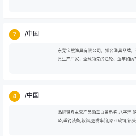
打包带,自行车风火轮等领域。
/
中国
7
东莞宝熊渔具有限公司，知名渔具品牌，
具生产厂家，全球领先的渔轮、鱼竿如纺车
/
中国
8
品牌轻舟主营产品涵盖白条串钩,八字环,鲈鱼
坠,垂钓装备,软饵,翘嘴串钩,路亚软饵,铅