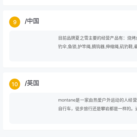
/
中国
9
目前品牌夏之雪主要的经营产品有：烧烤桌,
钓伞,鱼锁,护竿绳,摘钩器,伸缩绳,矶钓鞋,
/
英国
10
montane是一家由热爱户外运动的人
自行车，徒步旅行还是攀岩都是一样的。
的水平，户外体验得到了进一步的提升。
品，如食物或设备。在所有主动使用的户
同时让你的汗水和多余的身体热量轻易的