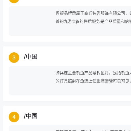
悍顿品牌隶属于商丘独秀服饰有限公司，
善的九游会j9的售后服务是产品质量和
到了国内外广大客户的好评和专业人士的
/
中国
3
骑兵连主要钓鱼产品是钓鱼灯，是指钓鱼
的灯具照射在鱼漂上使鱼漂清晰可见可见
使用的灯具就是钓鱼灯(也称夜钓灯)!
/
中国
4