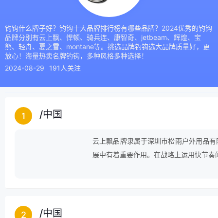
钓钩什么牌子好？钓钩十大品牌排行榜有哪些品牌？2024优秀的钓钩
品牌分别有云上飘、悍顿、骑兵连、康智奇、jetbeam、辉煌、宝
熊、轻舟、夏之雪、montane等。挑选品牌钓钩选大品牌质量好，更
放心！海量热卖名牌钓钩，多种风格多种选择！
2024-08-29
191人关注
/
中国
1
云上飘品牌隶属于深圳市松雨户外用品有
展中有着重要作用。在战略上运用快节奏
/
中国
2