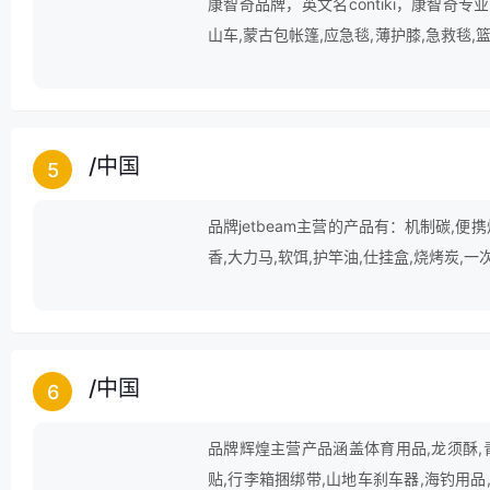
康智奇品牌，英文名contiki，康智奇专
山车,蒙古包帐篷,应急毯,薄护膝,急救毯,
护肘,运动机,帐篷杆等产品。
/
中国
5
品牌jetbeam主营的产品有：机制碳,便携
香,大力马,软饵,护竿油,仕挂盒,烧烤炭,一
/
中国
6
品牌辉煌主营产品涵盖体育用品,龙须酥,青
贴,行李箱捆绑带,山地车刹车器,海钓用品,