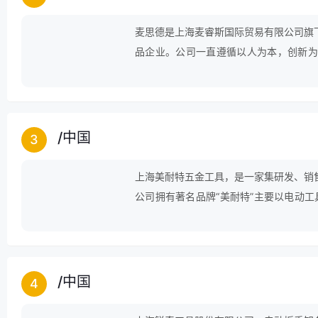
麦思德是上海麦睿斯国际贸易有限公司旗
品企业。公司一直遵循以人为本，创新为
展。公司在“超越自我，追求卓越”的企
质的业务人才和开拓创新的设计人员，以
供了多样化九游会j9的解决方案。
/
中国
3
上海美耐特五金工具，是一家集研发、销
公司拥有著名品牌“美耐特”主要以电动工
来主要以对外生产加工为主，产品畅销欧
/
中国
4