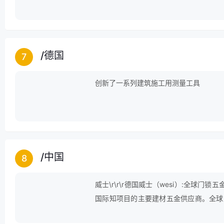
/
德国
7
创新了一系列建筑施工用测量工具
/
中国
8
威士\r\r\r德国威士（wesi）:全
国际知项目的主要建材五金供应商。全球
工2000多人，产品涵盖五金门锁、卫浴