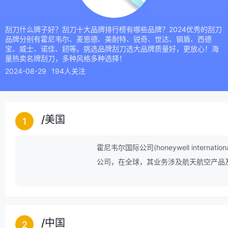
刮刀什么牌子好？刮刀十大品牌排行榜有哪些品牌？2024优秀的刮刀
品牌分别有霍尼韦尔、麦思德、美耐特、锐奇、世达、钢盾、西德
宝、威士、诺佳、釰等。挑选品牌刮刀选大品牌质量好，更放心！海
量热卖名牌刮刀，多种风格多种选择！
2024-08-29
194人关注
/
美国
1
霍尼韦尔国际公司(honeywell inte
公司，在全球，其业务涉及航天航空产品
产品；特种化学、纤维、塑料、电子和先
全球近100个国家拥有12万员工，总部设
和芝加哥证券市场的交易代码为hon。
/
中国
2