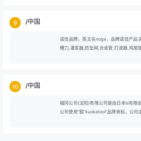
/
中国
9
诺佳品牌，英文名noga，品牌诺佳产品主
槽刀,灌浆器,防坠网,合金管,打波器,鸡尾锯
器等。
/
中国
10
福冈公司(沈阳)有限公司是由日本is有
公司使用“釼”kuokatool”品牌商标
后服务，产品全部由日本提供图纸，制造
格按照日本工业规格精心打造日本质量的
列，活络扳手系列，卡簧钳系列，梅花扳