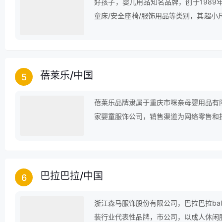
好孩子，婴儿用品知名品牌，创于198
童床/安全座椅/服饰用品等类别，其超
计，生产以及销售产品，主要包括「gb好孩
度和美誉度，占有遥遥领先地位的市场份
蓓莱乐
/
中国
5
蓓莱乐品牌隶属于重庆市咪亲母婴用品有
家婴童服饰公司，销售渠道为网络零售和
司实力雄厚，重信用、守合同、保证产品
的信任。
巴拉巴拉
/
中国
6
浙江森马服饰股份有限公司，巴拉巴拉bal
装行业代表性品牌，市公司，以成人休闲