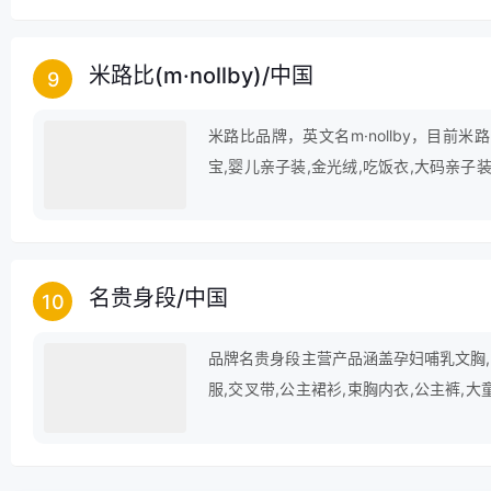
米路比(m·nollby)
/
中国
9
米路比品牌，英文名m·nollby，目前
宝,婴儿亲子装,金光绒,吃饭衣,大码亲子装
罩,儿童晚礼服,连身衣,唯美公主裙,防水
名贵身段
/
中国
10
品牌名贵身段主营产品涵盖孕妇哺乳文胸,学
服,交叉带,公主裙衫,束胸内衣,公主裤,大
版女童装,束胸,男女童毛衣等领域。