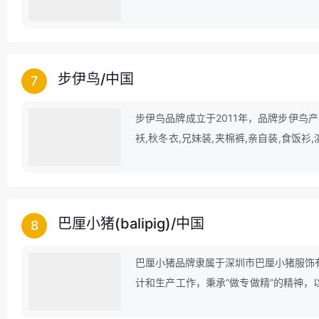
步伊鸟
/
中国
7
步伊鸟品牌成立于2011年，品牌步伊鸟产
袄,秋冬衣,兄妹装,夹棉裤,亲自装,食饭衫
童外出服饰,鸳鸯裤,衬裤等。
巴厘小猪(balipig)
/
中国
8
巴厘小猪品牌隶属于深圳市巴厘小猪服饰
计和生产工作，秉承“做专做精”的精神，
在面料精选、工艺管理、产品风格、健康