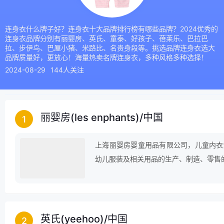
连身衣什么牌子好？连身衣十大品牌排行榜有哪些品牌？2024优秀的
连身衣品牌分别有丽婴房、英氏、童泰、好孩子、蓓莱乐、巴拉巴
拉、步伊鸟、巴厘小猪、米路比、名贵身段等。挑选品牌连身衣选大
品牌质量好，更放心！海量热卖名牌连身衣，多种风格多种选择！
2024-08-29
144人关注
丽婴房(les enphants)
/
中国
1
上海丽婴房婴童用品有限公司，儿童内衣
幼儿服装及相关用品的生产、制造、零售
英氏(yeehoo)
/
中国
2