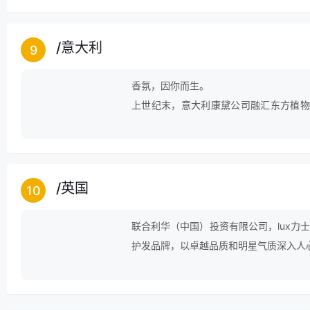
/
意大利
9
香氛，因你而生。

上世纪末，意大利康黛公司融汇东方植物
化。

如今,它成为很多女性戒不掉的那抹香。

42年，世界在变，香氛不变。
/
英国
10
联合利华（中国）投资有限公司，lux力
护发品牌，以卓越品质和明星气质深入人