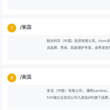
以高标准的要求，严格的品控，从事化妆
/
美国
7
联合利华（中国）投资有限公司，dove
洁品牌，秀发、肌肤理护专家，由秀发损
/
美国
8
宝洁（中国）有限公司，潘婷panten
500强企业宝洁公司九游会j9的旗下品
品牌。