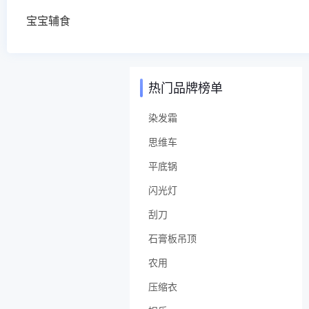
宝宝辅食
热门品牌榜单
染发霜
思维车
平底锅
闪光灯
刮刀
石膏板吊顶
农用
压缩衣