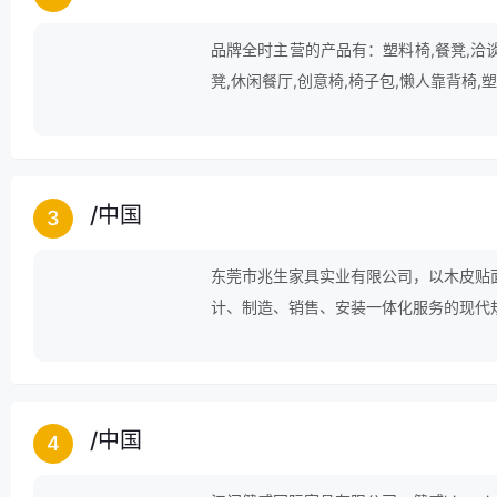
品牌全时主营的产品有：塑料椅,餐凳,洽谈
凳,休闲餐厅,创意椅,椅子包,懒人靠背椅,
/
中国
3
东莞市兆生家具实业有限公司，以木皮贴
计、制造、销售、安装一体化服务的现代
/
中国
4