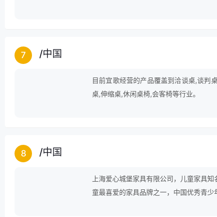
办公桌等领域。
/
中国
7
目前宜歌经营的产品覆盖到洽谈桌,谈判桌,
桌,伸缩桌,休闲桌椅,会客椅等行业。
/
中国
8
上海爱心城堡家具有限公司，儿童家具知
童最喜爱的家具品牌之一，中国优秀青少
发、生产、销售为一体的大型综合性企业