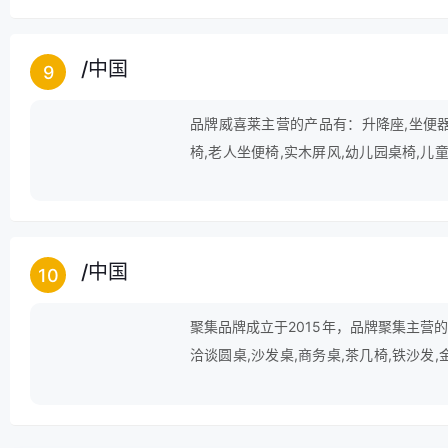
/
中国
9
品牌威喜莱主营的产品有：升降座,坐便器老
椅,老人坐便椅,实木屏风,幼儿园桌椅,儿童
万能角钢货架,烤火架等。
/
中国
10
聚集品牌成立于2015年，品牌聚集主营的
洽谈圆桌,沙发桌,商务桌,茶几椅,铁沙发,
啡厅卡座,商务椅,卡座沙发,咖啡厅沙发等