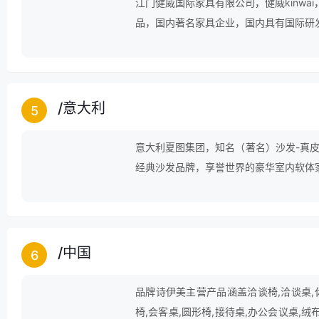
江门健威国际家具有限公司，健威kinw
品，国内著名家具企业，国内具有国际研
实力企业之一。
/
意大利
5
意大利夏图集团，知名（著名）沙发-真皮
经典沙发品牌，享誉世界的豪华室内软体
/
中国
6
品牌诗伊美主营产品涵盖洽谈椅,洽谈桌,休
椅,会客桌,圆形椅,接待桌,办公会议桌,绒