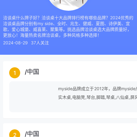
洽谈桌什么牌子好？洽谈桌十大品牌排行榜有哪些品牌？2024优秀的
洽谈桌品牌分别有my side、全时、兆生、健威、夏图、诗伊美、宜
歌、爱心城堡、威喜莱、聚集等。挑选品牌洽谈桌选大品牌质量好，
更放心！海量热卖名牌洽谈桌，多种风格多种选择！
2024-08-29
37人关注
/
中国
1
myside品牌成立于2012年，品牌mys
实木桌,电脑凳,琴台,脚踏,琴桌,八仙桌,屏
餐桌等。
/
中国
2