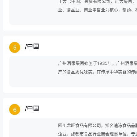
正大（中国）投资有限公司，正大集团，
业、食品业、商业零售业为核心，制药、
格局。
/
中国
5
广州酒家集团始创于1935年，广州酒
产的食品质优味美。在传承中华美食的传
求，全力打造生态基地采购、全程检测监
/
中国
6
四川龙旺食品有限公司，知名速冻食品品
企业，成都市食品行业商会理事单位，专