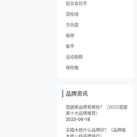
铝合金拉手
双绞线
方向盘
磁带
鱼竿
运动拖鞋
保险箱
品牌资讯
宽腿裤品牌有哪些？（2023宽腿
裤十大品牌推荐）
2023-06-18
买檀木梳什么品牌好？（品牌檀
木梳一线品牌排行）