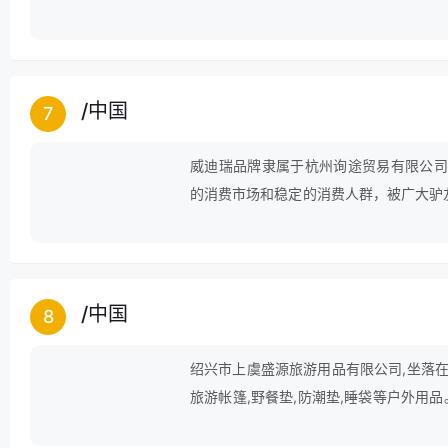
外垫,户外地垫,户外折叠桌椅,折叠水桶,
头,洗漱收纳包等领域。
/
中国
7
威迪瑞品牌隶属于杭州询途贸易有限公司，“
的消费市场和稳定的消费人群，被广大驴友赞誉
一般自由自在地享受生活，向往舒适、追
个性诠释，打造出大气、非凡的品质，倾
/
中国
8
绍兴市上虞盛源旅游用品有限公司,坐落在
旅游帐篷,野餐垫,防潮垫,睡袋等户外用品。
东、欧美、.韩国、.东南亚等国家及国内