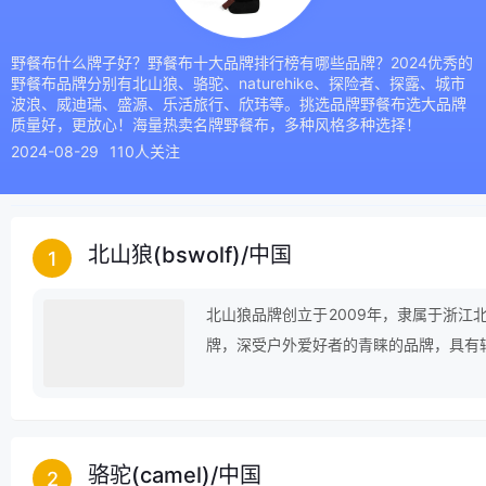
野餐布什么牌子好？野餐布十大品牌排行榜有哪些品牌？2024优秀的
野餐布品牌分别有北山狼、骆驼、naturehike、探险者、探露、城市
波浪、威迪瑞、盛源、乐活旅行、欣玮等。挑选品牌野餐布选大品牌
质量好，更放心！海量热卖名牌野餐布，多种风格多种选择！
2024-08-29
110人关注
北山狼(bswolf)
/
中国
1
北山狼品牌创立于2009年，隶属于浙江
牌，深受户外爱好者的青睐的品牌，具有
运动装备及户外休闲用品研发、生产、销
骆驼(camel)
/
中国
2