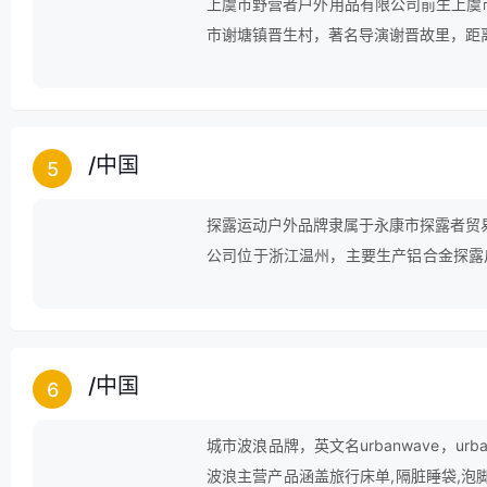
上虞市野营者户外用品有限公司前生上虞市
市谢塘镇晋生村，著名导演谢晋故里，距
产业密集区,公路、铁路、水路穿境而过
100余人，公司顺利通过了iso9001质
位。
/
中国
5
探露运动户外品牌隶属于永康市探露者贸
公司位于浙江温州，主要生产铝合金探露
术手电筒、led强光头灯、自行车专用
备和对品质精益求精的理念，将在未来的
环保型，适用于家用、徒步、露营、夜骑
军警军事训练、边防、海上(陆地)搜索、
/
中国
6
城市波浪品牌，英文名urbanwave，urba
波浪主营产品涵盖旅行床单,隔脏睡袋,泡脚