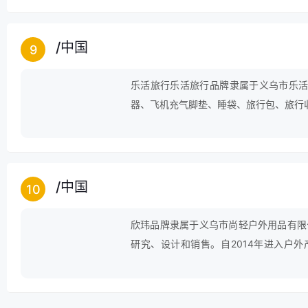
品适用于旅游度假、效游、野餐、野营、
谋发展，以诚信拓市，以双赢求合作”，
一，信誉为本，服务至上，诚信双
/
中国
9
乐活旅行乐活旅行品牌隶属于义乌市乐活
器、飞机充气脚垫、睡袋、旅行包、旅行
重质量的企业，是专注产品的研究、开发与生
球、洁癖福音、收纳专区、海岛沙滩，公
高品质的享受，产品原料无污染，精选原
环保舒适，并且颜值爆表，适应于广大的
/
中国
10
欣玮品牌隶属于义乌市尚轻户外用品有限
研究、设计和销售。自2014年进入户
求，获得了广大顾客的喜爱。为广大户外
玮已发展成为中国户外行业的优秀品牌。