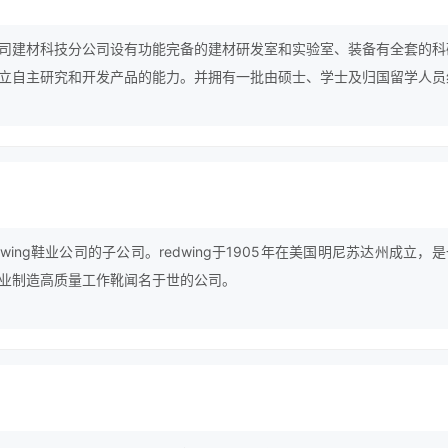
司建材科技分公司设有功能完备的建材研发室和实验室、装备有全套的科
立自主研究和开发产品的能力。并拥有一批由硕士、学士及归国留学人员
，设有技术部、生产部、销售部、工程部、研发中心。具备完善的科研开
有配套齐全的实验检测手段。
edwing鞋业公司的子公司。redwing于1905年在美国明尼苏达州成立，
业制造高质量工作靴闻名于世的公司。