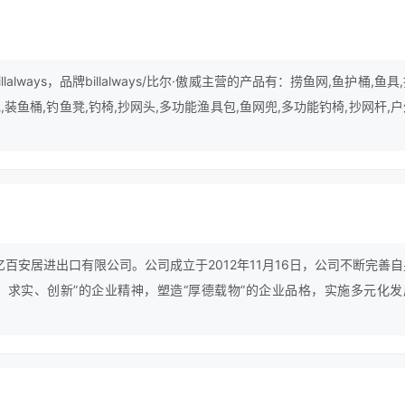
lalways，品牌billalways/比尔·傲威主营的产品有：捞鱼网,鱼护桶,鱼具
包,装鱼桶,钓鱼凳,钓椅,抄网头,多功能渔具包,鱼网兜,多功能钓椅,抄网杆,
。
亿百安居进出口有限公司。公司成立于2012年11月16日，公司不断完善
、求实、创新”的企业精神，塑造“厚德载物”的企业品格，实施多元化发
、产品标准化、网络现代化、服务一流化的新品牌。