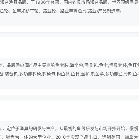
知名渔具品牌，于1986年台湾，国内钓具市场知名品牌，世界顶级渔具
渔轮、鱼竿如纺车轮、路亚轮、路亚竿等渔具(路亚)产品制造商。
年，品牌渔の源产品主要有钓鱼套装,海竿包,渔具包,鱼伞,渔具套装,鱼杆
备,装备包,多功能钓椅,钓椅包,钓鱼凳,鱼具,渔护,钓鱼伞,多功能渔具包,鱼
9年，定位于渔具的研发与生产，从最初的鱼线研发与市场开拓开始，慢慢
、销售为一体的大型企业。2010年实现产品出口，远销美国、加拿大