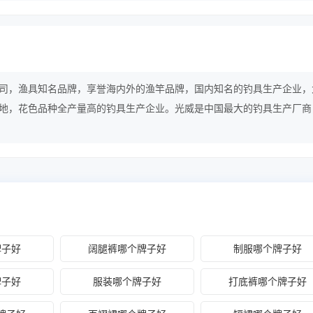
司，渔具知名品牌，享誉海内外的渔竿品牌，国内知名的钓具生产企业，
地，花色品种全产量高的钓具生产企业。光威是中国最大的钓具生产厂商
，可以说光威用广大钓友都消费的起的价格做出了该价位最好的质量，靠
中国鱼竿龙头企业。
牌子好
阔腿裤哪个牌子好
制服哪个牌子好
牌子好
服装哪个牌子好
打底裤哪个牌子好