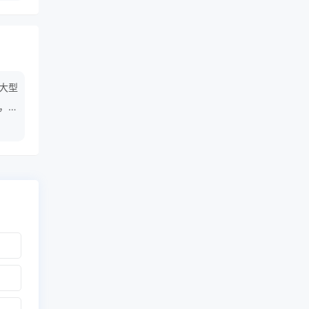
大型
，鱼
着过