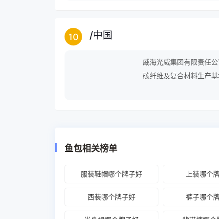
/
中国
10
威海光威集团有限责任公
碳纤维及复合材料生产基
竿产品主打中端主流价位
硬的质量和高性价比成为
鱼包相关榜单
服装鞋帽哪个牌子好
上装哪个
西装哪个牌子好
裤子哪个