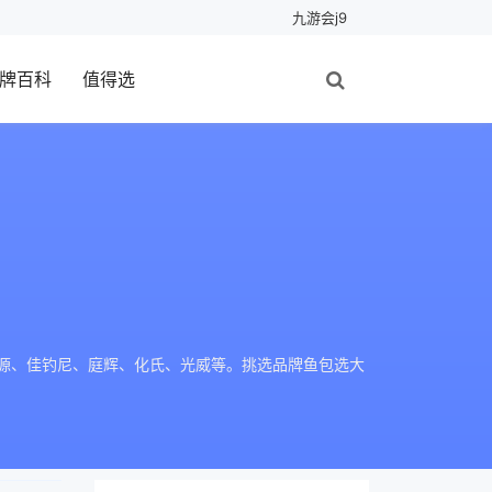
九游会j9
牌百科
值得选
渔の源、佳钓尼、庭辉、化氏、光威等。挑选品牌鱼包选大