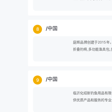
国、日本等十个国家。2
游会j9的合作伙伴中传
的道路，变成了渔具行业
/
中国
8
庭辉品牌创建于2015年
折叠钓椅,多功能渔具包,多
包等领域。
/
中国
9
临沂化绍新钓鱼用品有限
供优质产品和服务的专业