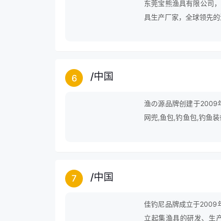
东莞宝熊渔具有限公司，
具生产厂家，全球领先的
/
中国
6
渔の源品牌创建于2009
网兜,鱼包,钓鱼包,钓鱼装
鱼具包等。
/
中国
7
佳钓尼品牌成立于200
立起集渔具的研发、生产