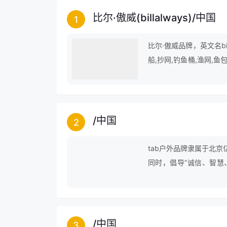
比尔·傲威(billalways)
/
中国
1
比尔·傲威品牌，英文名bil
船,抄网,钓鱼桶,渔网,鱼
叠椅,鱼网,鱼桶,钓鱼椅等
/
中国
2
tab户外品牌隶属于北京
同时，倡导“诚信、智慧
略，全力打造生产专业化
/
中国
3