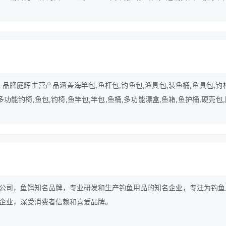
011年加拿大代表团在公司技术组的带领下在生产车间考察学习，此消息
开，技术组更是接到了来自各国合作公司的考察之请，自此开始走上了技术
的技术领导者。
，品牌庭辉主营产品涵盖海竿包,鱼杆包,钓鱼包,渔具包,装鱼桶,鱼具包,钓
功能钓椅,鱼包,钓椅,鱼竿包,竿包,鱼桶,多功能漂盒,鱼箱,鱼护桶,硬壳包
公司，鱼饵知名品牌，专业研发和生产钓鱼用品的知名企业，专注为钓鱼
企业，深受消费者信赖和喜爱品牌。