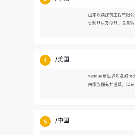
山东汉鼎建筑工程有限公
实验器材及仪器，具备独
的高素质技术及管理人才
产品设计及生产能力，拥
/
美国
4
vasque是世界知名的r
由家族拥有并运营，以专
/
中国
5