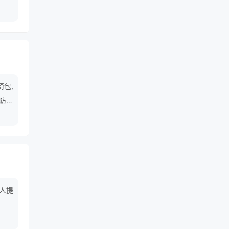
在九
输出
椅包,
,防水
人提