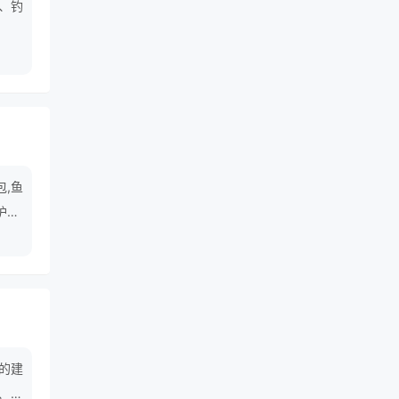
、钓
包,鱼
护包,
的建
、法