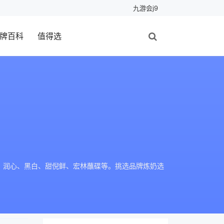
九游会j9
牌百科
值得选
、润心、黑白、甜倪鲜、宏林蘸碟等。挑选品牌炼奶选