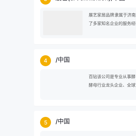
展艺家居品牌隶属于济南
了多家知名企业的服务经
得一些不错的成绩，但并
/
中国
4
百钻该公司是专业从事酵
酵母行业龙头企业、全球
地区总部，在湖北、新疆
包酵母、酿酒酵母、酵母
烘焙、发酵面食、酿酒、
务收入16.8亿元，产品
/
中国
5