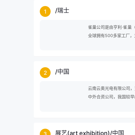
/
瑞士
1
雀巢公司是由亨利·雀巢（he
全球拥有500多家工厂
以生产巧克力棒和速溶咖
/
中国
2
云南云奥光电有限公司，
中外合资公司，我国较早
展艺(art exhibition)
/
中国
3