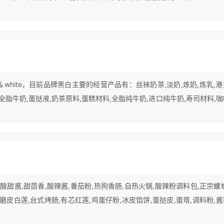
k＆white，目前品牌黑白主要的经营产品有：丝袜奶茶,淡奶,炼奶,炼乳,
口全脂牛奶,蛋挞液,奶茶原料,蛋糕材料,全脂纯牛奶,进口纯牛奶,寿司材料,
稀奶油,纯牛奶,甜品原料等。
甜酱,甜茴香,酸辣酱,番茄粉,热狗香肠,自热火锅,酸辣粉调料包,正宗螺
芯磨皮白莲,台式烤肠,有芯红莲,鸡蛋仔粉,冰皮馅饼,蛋挞皮,蛋塔,调料粉,