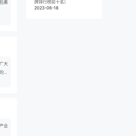
牌排行榜前十名）
,包裹
2023-06-18
广大
的喜
尖品
产业