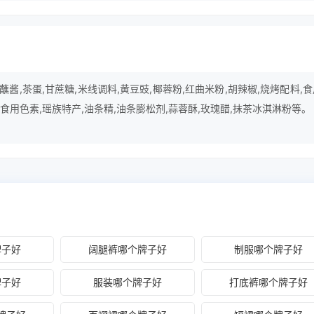
酱,茶蛋,甘蔗糖,米线调料,黄豆豉,椰蓉粉,红曲米粉,胡辣椒,烧烤配料,
,食用色素,瑶族特产,油条精,油条膨松剂,蒜蓉酥,玫瑰醋,抹茶冰淇淋粉等。
牌子好
阔腿裤哪个牌子好
制服哪个牌子好
牌子好
服装哪个牌子好
打底裤哪个牌子好