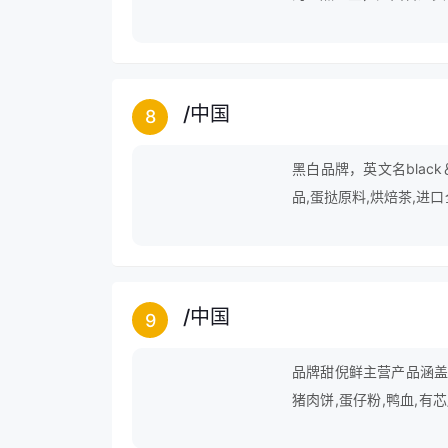
/
中国
8
黑白品牌，英文名blac
品,蛋挞原料,烘焙茶,进
饮,进口牛奶,全脂牛奶,
/
中国
9
品牌甜倪鲜主营产品涵盖酸
猪肉饼,蛋仔粉,鸭血,有
等领域。