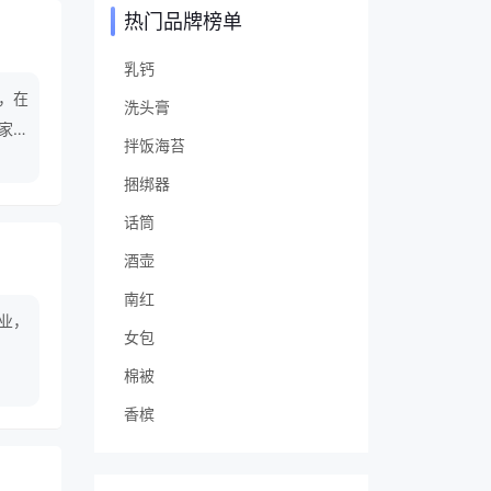
热门品牌榜单
乳钙
)，在
洗头膏
家，
拌饭海苔
捆绑器
话筒
酒壶
南红
业，
女包
棉被
香槟