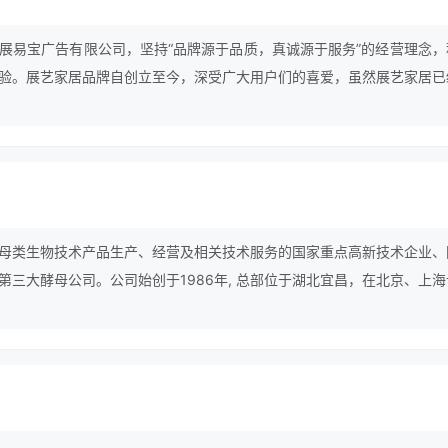
展易宝广告有限公司，坚持“品牌源于品质，真诚源于服务”的经营理念，
验。展艺家居品牌自创立至今，深受广大用户们的喜爱，虽然展艺家居已
没有放慢前进的步伐，仍在为成为行业中的最顶尖品牌努力。
母类生物技术产品生产、经营及相关技术服务的国家重点高新技术企业、
第三大酵母公司。公司始创于1986年, 总部位于湖北宜昌，在北京、上海
、广西、内蒙古、山东、河南等地拥有7家控股子公司。公司主导产品包
抽提物、保健食品、食品原料、生物饲料添加剂、乳制品等，产品广泛应
风味改良、医药保健、生物化工、动物营养等领域。2009年公司实现主
出口到100多个国家和地区。