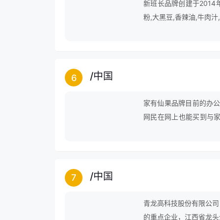
新班长品牌创建于2014
粉,大黑豆,香辣油,牛肉汁
/
中国
6
家有仙果品牌目前的办公
网民在网上也能买到与
爱，虽然家有仙果已经取
牌努力。
/
中国
7
青龙高科技股份有限公司
的重点企业，江西省龙头