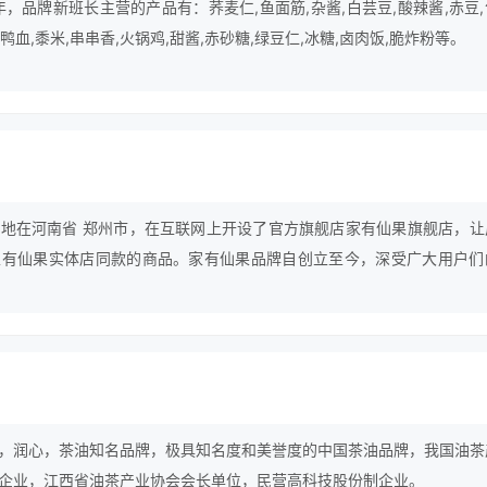
年，品牌新班长主营的产品有：荞麦仁,鱼面筋,杂酱,白芸豆,酸辣酱,赤豆
,鸭血,黍米,串串香,火锅鸡,甜酱,赤砂糖,绿豆仁,冰糖,卤肉饭,脆炸粉等。
地在河南省 郑州市，在互联网上开设了官方旗舰店家有仙果旗舰店，让
家有仙果实体店同款的商品。家有仙果品牌自创立至今，深受广大用户们
得一些不错的成绩，但并没有放慢前进的步伐，仍在为成为行业中的最顶
，润心，茶油知名品牌，极具知名度和美誉度的中国茶油品牌，我国油茶
企业，江西省油茶产业协会会长单位，民营高科技股份制企业。