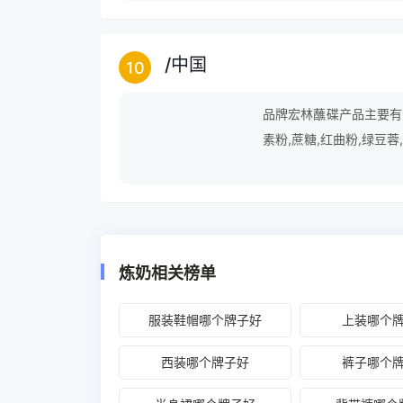
/
中国
10
品牌宏林蘸碟产品主要有蘸
素粉,蔗糖,红曲粉,绿豆蓉
炼奶相关榜单
服装鞋帽哪个牌子好
上装哪个
西装哪个牌子好
裤子哪个