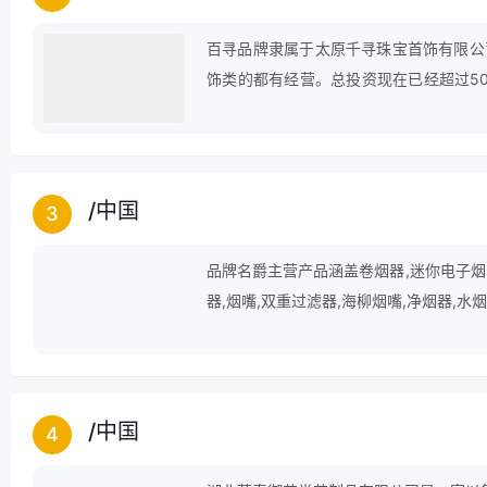
百寻品牌隶属于太原千寻珠宝首饰有限公
饰类的都有经营。总投资现在已经超过5
拼博精神，本着“诚信待人，以质服人”
/
中国
3
品牌名爵主营产品涵盖卷烟器,迷你电子烟,水
器,烟嘴,双重过滤器,海柳烟嘴,净烟器,水
/
中国
4