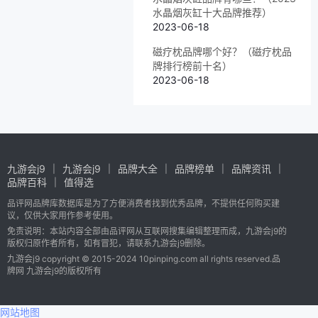
水晶烟灰缸十大品牌推荐）
2023-06-18
磁疗枕品牌哪个好？（磁疗枕品
牌排行榜前十名）
2023-06-18
九游会j9
九游会j9
品牌大全
品牌榜单
品牌资讯
品牌百科
值得选
品评网品牌库数据库是为了方便消费者找到优秀品牌，不提供任何购买建
议，仅供大家用作参考使用。
免责说明：本站内容全部由品评网从互联网搜集编辑整理而成，九游会j9的
版权归原作者所有，如有冒犯，请联系九游会j9删除。
九游会j9 copyright © 2015-2024 10pinping.com all rights reserved.品
牌网 九游会j9的版权所有
网站地图