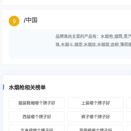
/
中国
9
品牌逸尚主营的产品有：水烟枪,烟筒,蒸汽烟
珠,水烟斗,烟壶,水烟丝,水烟袋,血柳,薄荷
水烟枪相关榜单
服装鞋帽哪个牌子好
上装哪个牌子好
西装哪个牌子好
裤子哪个牌子好
半身裙哪个牌子好
背带裤哪个牌子好