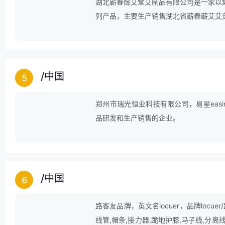
湖北蕲春御艾堂艾制品有限公司是一家以
列产品，主要生产销售湖北省蕲春蕲艾艾
包，蕲艾精油，蕲艾贴，艾皂，艾牙膏，
管理体系。蕲艾是蕲春的四宝之一，被国
/
中国
5
郑州市瑞光恒业科技有限公司，易星eas
品研发和生产销售的企业。
/
中国
6
路客友品牌，英文名locuer，品牌locu
线管,帽条,接力器,跪地护膝,马子线,分离线