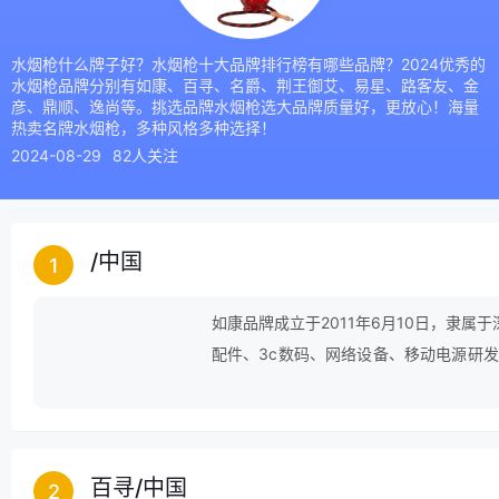
水烟枪什么牌子好？水烟枪十大品牌排行榜有哪些品牌？2024优秀的
水烟枪品牌分别有如康、百寻、名爵、荆王御艾、易星、路客友、金
彦、鼎顺、逸尚等。挑选品牌水烟枪选大品牌质量好，更放心！海量
热卖名牌水烟枪，多种风格多种选择！
2024-08-29
82人关注
/
中国
1
如康品牌成立于2011年6月10日，隶
配件、3c数码、网络设备、移动电源研
涉及多个国内畅销电商平台如京东、天猫
牌商。
百寻
/
中国
2