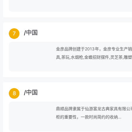
行车反光贴,自行车篮等领域。
/
中国
7
金彦品牌创建于2013年，金彦专业生产销
具,茶玩,水烟枪,金蟾招财摆件,灵芝茶,雕塑
茶等产品。
/
中国
8
鼎顺品牌隶属于仙游富龙古典家具有限公
柜的重要性，一款时尚简约的收纳...