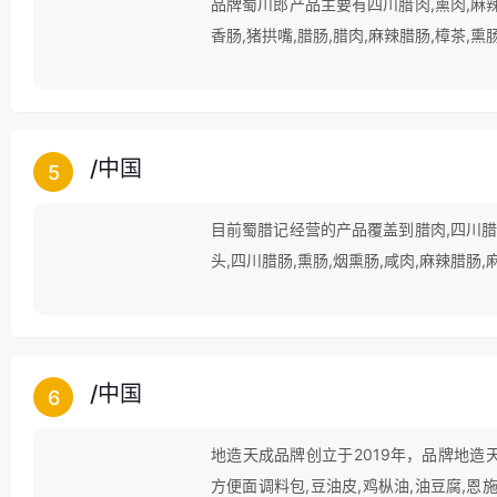
品牌蜀川郎产品主要有四川腊肉,熏肉,麻辣
香肠,猪拱嘴,腊肠,腊肉,麻辣腊肠,樟茶,熏
/
中国
5
目前蜀腊记经营的产品覆盖到腊肉,四川腊肉
头,四川腊肠,熏肠,烟熏肠,咸肉,麻辣腊肠
/
中国
6
地造天成品牌创立于2019年，品牌地造天
方便面调料包,豆油皮,鸡枞油,油豆腐,恩施