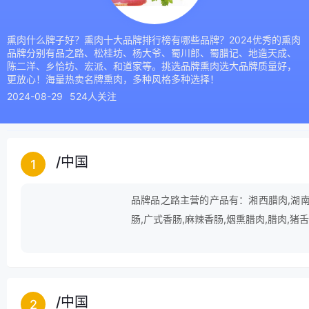
熏肉什么牌子好？熏肉十大品牌排行榜有哪些品牌？2024优秀的熏肉
品牌分别有品之路、松桂坊、杨大爷、蜀川郎、蜀腊记、地造天成、
陈二洋、乡恰坊、宏派、和道家等。挑选品牌熏肉选大品牌质量好，
更放心！海量热卖名牌熏肉，多种风格多种选择！
2024-08-29
524人关注
/
中国
1
品牌品之路主营的产品有：湘西腊肉,湖南腊
肠,广式香肠,麻辣香肠,烟熏腊肉,腊肉,猪
/
中国
2