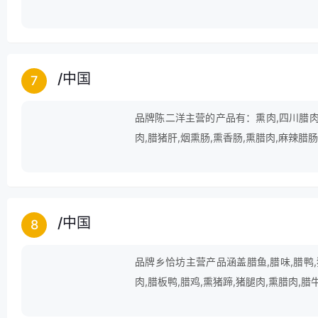
菌,腐竹,鸡肉火腿肠等领域。
/
中国
7
品牌陈二洋主营的产品有：熏肉,四川腊肉,
肉,腊猪肝,烟熏肠,熏香肠,熏腊肉,麻辣腊肠
/
中国
8
品牌乡恰坊主营产品涵盖腊鱼,腊味,腊鸭,
肉,腊板鸭,腊鸡,熏猪蹄,猪腿肉,熏腊肉,