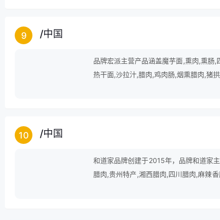
/
中国
9
品牌宏派主营产品涵盖魔芋面,熏肉,熏肠,四
热干面,沙拉汁,腊肉,鸡肉肠,烟熏腊肉,猪
/
中国
10
和道家品牌创建于2015年，品牌和道家主
腊肉,贵州特产,湘西腊肉,四川腊肉,麻辣香肠
干,山猴头等领域。