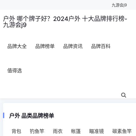
九游会j9
户外 哪个牌子好？2024户外 十大品牌排行榜-
九游会j9
品牌大全
品牌榜单
品牌资讯
品牌百科
值得选
户外 品类品牌榜单
背包
钓鱼竿
雨衣
帐篷
瞄准镜
碳素鱼竿