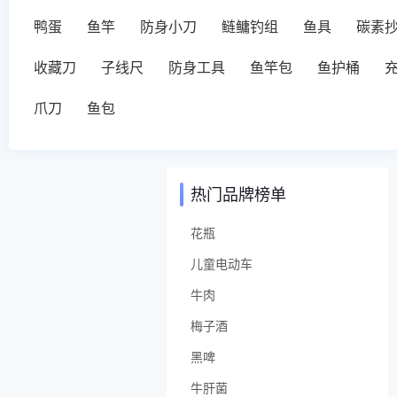
鸭蛋
鱼竿
防身小刀
鲢鳙钓组
鱼具
碳素
收藏刀
子线尺
防身工具
鱼竿包
鱼护桶
爪刀
鱼包
热门品牌榜单
花瓶
儿童电动车
牛肉
梅子酒
黑啤
牛肝菌